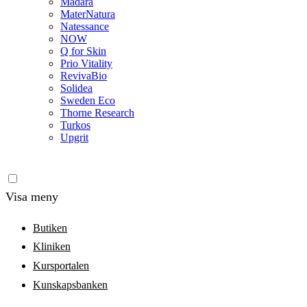
Madara
MaterNatura
Natessance
NOW
Q for Skin
Prio Vitality
RevivaBio
Solidea
Sweden Eco
Thorne Research
Turkos
Upgrit
Visa meny
Butiken
Kliniken
Kursportalen
Kunskapsbanken