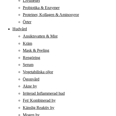
Livsmedel
Probiotika & Enzymer
Proteiner, Kollagen & Aminosyror
Örter
Hudvård
Ansiktsvatten & Mist
Kräm
Mask & Peeling
Rengöring
Serum
Vegetabiliska oljor
Ögonvård
Akne hy
Irriterad Inflammerad hud
Fet/ Kombinerad hy
Känslig Reaktiv hy
Mogen hy