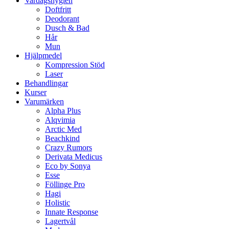
Vardagshygien
Doftfritt
Deodorant
Dusch & Bad
Hår
Mun
Hjälpmedel
Kompression Stöd
Laser
Behandlingar
Kurser
Varumärken
Alpha Plus
Alqvimia
Arctic Med
Beachkind
Crazy Rumors
Derivata Medicus
Eco by Sonya
Esse
Föllinge Pro
Hagi
Holistic
Innate Response
Lagertvål