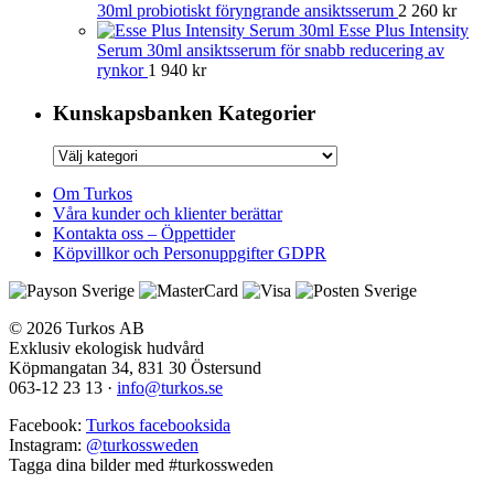
30ml probiotiskt föryngrande ansiktsserum
2 260
kr
Esse Plus Intensity
Serum 30ml ansiktsserum för snabb reducering av
rynkor
1 940
kr
Kunskapsbanken Kategorier
Kunskapsbanken
Kategorier
Om Turkos
Våra kunder och klienter berättar
Kontakta oss – Öppettider
Köpvillkor och Personuppgifter GDPR
© 2026 Turkos AB
Exklusiv ekologisk hudvård
Köpmangatan 34, 831 30 Östersund
063-12 23 13
·
info@turkos.se
Facebook:
Turkos facebooksida
Instagram:
@turkossweden
Tagga dina bilder med
#turkossweden