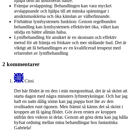
hjälpa dem att absorberas bättre.
Främjar avslappning: Behandlingen kan vara mycket
avslappnande och hjälpa till att minska spänningar i
ansiktsmusklerna och öka känslan av välbefinnande.
Förbättrar lymfsystemets funktion: Genom regelbunden
behandling kan lymfsystemets effektivitet öka, vilket kan
stödja en bättre allmän hälsa.
Lymfbehandling för ansiktet är en skonsam och effektiv
metod för att främja en friskare och mer strålande hud. Det är
viktigt att få behandlingen av en kvalificerad terapeut med
erfarenhet av lymfbehandling
2 kommentarer
Cissi
Det här flödet är en den i min morgonritual, det är så skönt att
starta dagen med några minuters lyfmstrykningar. Och har jag
haft en natts dålig sömn kan jag puppa bort lite av den
svullnaden runt ögonen. Men främst så känns det så skönt i
kroppen att få igång flödet. Gör även resten av kroppen
utifrån den videon ni delat. Genom att göra detta kan jag hålla
hyfsat ordning mellan mina behandlingar hos fantastiska
Gabriela!