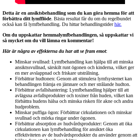
Detta är en ansiktsbehandling som du kan göra hemma för att
förbättra ditt lymfflöde
. Bästa resultat får du om du regelbundet
också kan få lymfbehandling. Du hittar behandlingstider
här.
Om du uppskattar hemmalymfbehandlingen, så uppskattar vi
så mycket om du vill lämna en kommentar!
Här är några av effekterna du har att se fram emot
:
Minskar svullnad: Lymfbehandling kan hjälpa till att minska
ansiktssvullnad, särskilt runt ögonen och kinderna, vilket ger
en mer avslappnad och friskare utstrålning.
Förbättrar hudtonen: Genom att stimulera lymfsystemet kan
behandlingen främja en jämnare och mer strålande hudton.
Förbättrar avfallshantering: Lymfbehandling hjälper till att
avlägsna avfallsprodukter och toxiner från huden, vilket kan
förbättra hudens hälsa och minska risken för akne och andra
hudproblem.
Minskar puffiga ögon: Förbättrar cirkulationen och minskar
svullnad och mörka ringar under ögonen.
Förbättrar absorption av hudvårdsprodukter: Genom att öka
cirkulationen kan lymfbehandling för ansiktet öka
effektiviteten av de hudvårdsprodukter du använder genom att