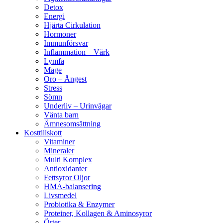
Detox
Energi
Hjärta Cirkulation
Hormoner
Immunförsvar
Inflammation – Värk
Lymfa
Mage
Oro – Ångest
Stress
Sömn
Underliv – Urinvägar
Vänta barn
Ämnesomsättning
Kosttillskott
Vitaminer
Mineraler
Multi Komplex
Antioxidanter
Fettsyror Oljor
HMA-balansering
Livsmedel
Probiotika & Enzymer
Proteiner, Kollagen & Aminosyror
Örter