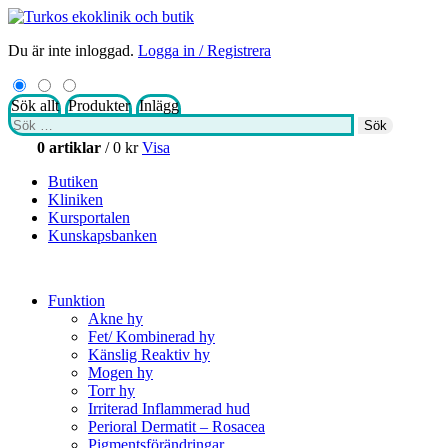
Du är inte inloggad.
Logga in / Registrera
Sök allt
Produkter
Inlägg
Sök
Sök
efter:
0 artiklar
/
0
kr
Visa
Butiken
Kliniken
Kursportalen
Kunskapsbanken
Funktion
Akne hy
Fet/ Kombinerad hy
Känslig Reaktiv hy
Mogen hy
Torr hy
Irriterad Inflammerad hud
Perioral Dermatit – Rosacea
Pigmentsförändringar