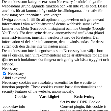
De cookies som kategoriseras som Necessary är nödvändiga för
webbsidans grundläggande funktion och kan inte väljas bort. Dessa
används för att komma ihåg cookie-inställningarna, alternativ för
sidvisning och innehållet i varukorgen.
Övriga cookies är till för att optimera upplevelsen och ge relevant
information i våra webbtjänster på denna webbsida samt i våra
kanaler hos Meta (Facebook, Instagram) och hos Google (Google,
YouTube). För detta syfte delar vi anonymiserad trafikdata (bland
annat sidvisningar, innehåll i varukorg) med de företagen. Den
information vi delar är helt anonym, den används endast för dessa
syften och den delges inte till någon annan.
De cookies som inte kategoriseras som Necessary kan väljas bort
om så önskas, men vi rekommenderar att de är aktiverade för att alla
tjänster och funktioner ska fungera och ge dig vår bästa trygghet och
service.
Necessary
Necessary
Alltid aktiverad
Necessary cookies are absolutely essential for the website to
function properly. These cookies ensure basic functionalities and
security features of the website, anonymously.
Cookie
Varaktighet
Beskrivning
Set by the GDPR Cookie
cookielawinfo-
Consent plugin, this cookie is
checkbox-
1 year
used to record the user consent