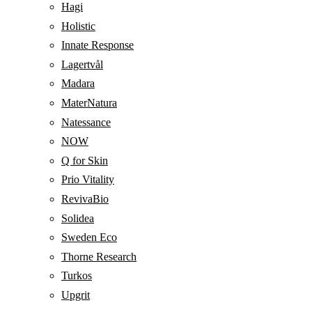
Hagi
Holistic
Innate Response
Lagertvål
Madara
MaterNatura
Natessance
NOW
Q for Skin
Prio Vitality
RevivaBio
Solidea
Sweden Eco
Thorne Research
Turkos
Upgrit