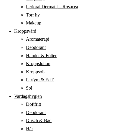
Perioral Dermatit – Rosacea
Torr hy
Makeup
Kroppsvård
Aromaterapi
Deodorant
Händer & Fötter
Kroppslotion
Kroppsolja
Parfym & EdT
Sol
Vardagshygien
Doftfritt
Deodorant
Dusch & Bad
Hår