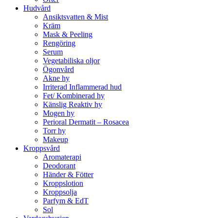
Hudvård
Ansiktsvatten & Mist
Kräm
Mask & Peeling
Rengöring
Serum
Vegetabiliska oljor
Ögonvård
Akne hy
Irriterad Inflammerad hud
Fet/ Kombinerad hy
Känslig Reaktiv hy
Mogen hy
Perioral Dermatit – Rosacea
Torr hy
Makeup
Kroppsvård
Aromaterapi
Deodorant
Händer & Fötter
Kroppslotion
Kroppsolja
Parfym & EdT
Sol