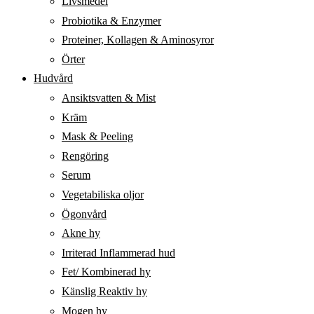
Livsmedel
Probiotika & Enzymer
Proteiner, Kollagen & Aminosyror
Örter
Hudvård
Ansiktsvatten & Mist
Kräm
Mask & Peeling
Rengöring
Serum
Vegetabiliska oljor
Ögonvård
Akne hy
Irriterad Inflammerad hud
Fet/ Kombinerad hy
Känslig Reaktiv hy
Mogen hy