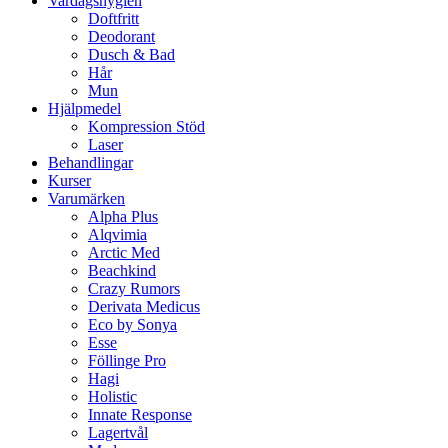
Vardagshygien
Doftfritt
Deodorant
Dusch & Bad
Hår
Mun
Hjälpmedel
Kompression Stöd
Laser
Behandlingar
Kurser
Varumärken
Alpha Plus
Alqvimia
Arctic Med
Beachkind
Crazy Rumors
Derivata Medicus
Eco by Sonya
Esse
Föllinge Pro
Hagi
Holistic
Innate Response
Lagertvål