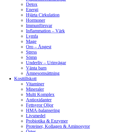
Detox
Energi
Hjärta Cirkulation
Hormoner
Immunförsvar
Inflammation – Värk
Lymfa
Mage
Oro – Ångest
Stress
Sömn
Underliv – Urinvägar
Vänta barn
Ämnesomsättning
Kosttillskott
Vitaminer
Mineraler
Multi Komplex
Antioxidanter
Fettsyror Oljor
HMA-balansering
Livsmedel
Probiotika & Enzymer
Proteiner, Kollagen & Aminosyror
Örter