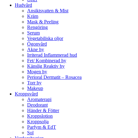
Hudvård
Ansiktsvatten & Mist
Kräm
Mask & Peeling
Rengöring
Serum
Vegetabiliska oljor
Ögonvård
Akne hy
Irriterad Inflammerad hud
Fet/ Kombinerad hy
Känslig Reaktiv hy
Mogen hy
Perioral Dermatit – Rosacea
Torr hy
Makeup
Kroppsvård
Aromaterapi
Deodorant
Händer & Fötter
Kroppslotion
Kroppsolja
Parfym & EdT
Sol