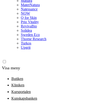
Madara
MaterNatura
Natessance
NOW
Q for Skin
Prio Vitality
RevivaBio
Solidea
Sweden Eco
Thorne Research
Turkos
Upgrit
Visa meny
Butiken
Kliniken
Kursportalen
Kunskapsbanken