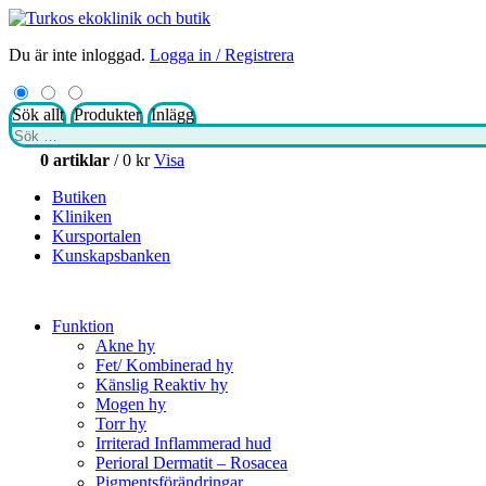
Du är inte inloggad.
Logga in / Registrera
Sök allt
Produkter
Inlägg
Sök
efter:
0 artiklar
/
0
kr
Visa
Butiken
Kliniken
Kursportalen
Kunskapsbanken
Funktion
Akne hy
Fet/ Kombinerad hy
Känslig Reaktiv hy
Mogen hy
Torr hy
Irriterad Inflammerad hud
Perioral Dermatit – Rosacea
Pigmentsförändringar