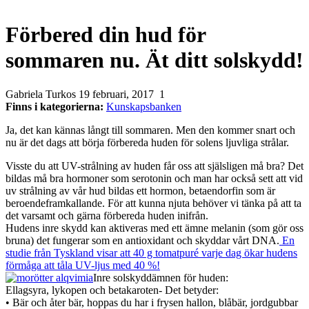
Förbered din hud för
sommaren nu. Ät ditt solskydd!
Gabriela Turkos
19 februari, 2017
1
Finns i kategorierna:
Kunskapsbanken
Ja, det kan kännas långt till sommaren. Men den kommer snart och
nu är det dags att börja förbereda huden för solens ljuvliga strålar.
Visste du att UV-strålning av huden får oss att själsligen må bra? Det
bildas må bra hormoner som serotonin och man har också sett att vid
uv strålning av vår hud bildas ett hormon, betaendorfin som är
beroendeframkallande. För att kunna njuta behöver vi tänka på att ta
det varsamt och gärna förbereda huden inifrån.
Hudens inre skydd kan aktiveras med ett ämne melanin (som gör oss
bruna) det fungerar som en antioxidant och skyddar vårt DNA.
En
studie från Tyskland visar att 40 g tomatpuré varje dag ökar hudens
förmåga att tåla UV-ljus med 40 %!
Inre solskyddämnen för huden:
Ellagsyra, lykopen och betakaroten- Det betyder:
• Bär och åter bär, hoppas du har i frysen hallon, blåbär, jordgubbar