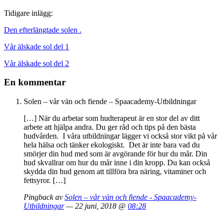
Tidigare inlägg:
Den efterlängtade solen .
Vår älskade sol del 1
Vår älskade sol del 2
En kommentar
Solen – vår vän och fiende – Spaacademy-Utbildningar
[…] När du arbetar som hudterapeut är en stor del av ditt
arbete att hjälpa andra. Du ger råd och tips på den bästa
hudvården. I våra utbildningar lägger vi också stor vikt på vår
hela hälsa och tänker ekologiskt. Det är inte bara vad du
smörjer din hud med som är avgörande för hur du mår. Din
hud skvallrar om hur du mår inne i din kropp. Du kan också
skydda din hud genom att tillföra bra näring, vitaminer och
fettsyror. […]
Pingback av
Solen – vår vän och fiende - Spaacademy-
Utbildningar
— 22 juni, 2018 @
08:28