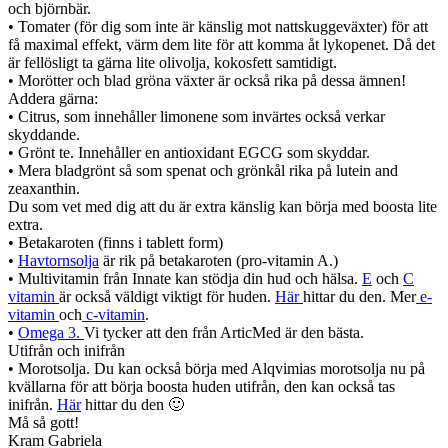
och björnbär.
• Tomater (för dig som inte är känslig mot nattskuggeväxter) för att
få maximal effekt, värm dem lite för att komma åt lykopenet. Då det
är fellösligt ta gärna lite olivolja, kokosfett samtidigt.
• Morötter och blad gröna växter är också rika på dessa ämnen!
Addera gärna:
• Citrus, som innehåller limonene som invärtes också verkar
skyddande.
• Grönt te. Innehåller en antioxidant EGCG som skyddar.
• Mera bladgrönt så som spenat och grönkål rika på lutein and
zeaxanthin.
Du som vet med dig att du är extra känslig kan börja med boosta lite
extra.
• Betakaroten (finns i tablett form)
•
Havtornsolja
är rik på betakaroten (pro-vitamin A.)
• Multivitamin från Innate kan stödja din hud och hälsa.
E
och
C
vitamin
är också väldigt viktigt för huden.
Här
hittar du den. Mer
e-
vitamin
och
c-vitamin
.
•
Omega 3.
Vi tycker att den från ArticMed är den bästa.
Utifrån och inifrån
• Morotsolja. Du kan också börja med Alqvimias morotsolja nu på
kvällarna för att börja boosta huden utifrån, den kan också tas
inifrån.
Här
hittar du den 🙂
Må så gott!
Kram Gabriela