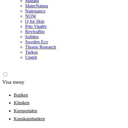
Madara
MaterNatura
Natessance
NOW
Q for Skin
Prio Vitality
RevivaBio
Solidea
Sweden Eco
Thorne Research
Turkos
Upgrit
Visa meny
Butiken
Kliniken
Kursportalen
Kunskapsbanken