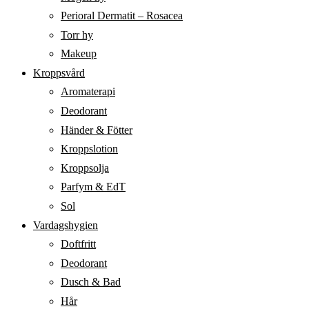
Perioral Dermatit – Rosacea
Torr hy
Makeup
Kroppsvård
Aromaterapi
Deodorant
Händer & Fötter
Kroppslotion
Kroppsolja
Parfym & EdT
Sol
Vardagshygien
Doftfritt
Deodorant
Dusch & Bad
Hår