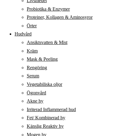
Livsmedel
Probiotika & Enzymer
Proteiner, Kollagen & Aminosyror
Örter
Hudvård
Ansiktsvatten & Mist
Kräm
Mask & Peeling
Rengöring
Serum
Vegetabiliska oljor
Ögonvård
Akne hy
Irriterad Inflammerad hud
Fet/ Kombinerad hy
Känslig Reaktiv hy
Mogen hy