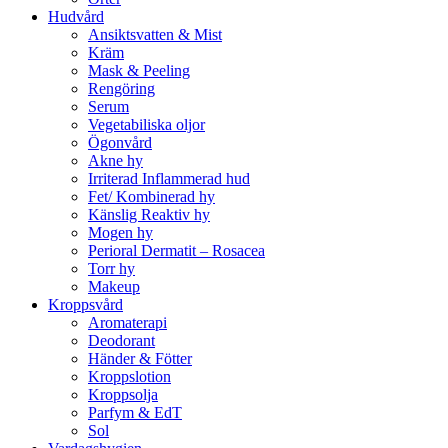
Hudvård
Ansiktsvatten & Mist
Kräm
Mask & Peeling
Rengöring
Serum
Vegetabiliska oljor
Ögonvård
Akne hy
Irriterad Inflammerad hud
Fet/ Kombinerad hy
Känslig Reaktiv hy
Mogen hy
Perioral Dermatit – Rosacea
Torr hy
Makeup
Kroppsvård
Aromaterapi
Deodorant
Händer & Fötter
Kroppslotion
Kroppsolja
Parfym & EdT
Sol