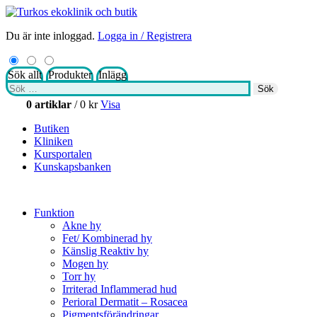
Du är inte inloggad.
Logga in / Registrera
Sök allt
Produkter
Inlägg
Sök
Sök
efter:
0 artiklar
/
0
kr
Visa
Butiken
Kliniken
Kursportalen
Kunskapsbanken
Funktion
Akne hy
Fet/ Kombinerad hy
Känslig Reaktiv hy
Mogen hy
Torr hy
Irriterad Inflammerad hud
Perioral Dermatit – Rosacea
Pigmentsförändringar