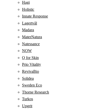
Hagi
Holistic
Innate Response
Lagertvål
Madara
MaterNatura
Natessance
NOW
Q for Skin
Prio Vitality
RevivaBio
Solidea
Sweden Eco
Thorne Research
Turkos
Upgrit