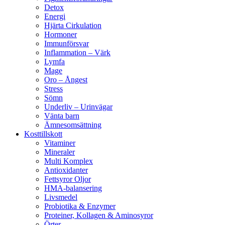
Detox
Energi
Hjärta Cirkulation
Hormoner
Immunförsvar
Inflammation – Värk
Lymfa
Mage
Oro – Ångest
Stress
Sömn
Underliv – Urinvägar
Vänta barn
Ämnesomsättning
Kosttillskott
Vitaminer
Mineraler
Multi Komplex
Antioxidanter
Fettsyror Oljor
HMA-balansering
Livsmedel
Probiotika & Enzymer
Proteiner, Kollagen & Aminosyror
Örter