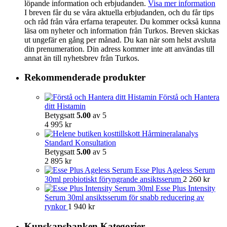
löpande information och erbjudanden.
Visa mer information
I breven får du se våra aktuella erbjudanden, och du får tips
och råd från våra erfarna terapeuter. Du kommer också kunna
läsa om nyheter och information från Turkos. Breven skickas
ut ungefär en gång per månad. Du kan när som helst avsluta
din prenumeration. Din adress kommer inte att användas till
annat än till nyhetsbrev från Turkos.
Rekommenderade produkter
Förstå och Hantera
ditt Histamin
Betygsatt
5.00
av 5
4 995
kr
Hårmineralanalys
Standard Konsultation
Betygsatt
5.00
av 5
2 895
kr
Esse Plus Ageless Serum
30ml probiotiskt föryngrande ansiktsserum
2 260
kr
Esse Plus Intensity
Serum 30ml ansiktsserum för snabb reducering av
rynkor
1 940
kr
Kunskapsbanken Kategorier