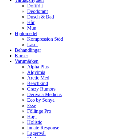
Vardagshygien
Doftfritt
Deodorant
Dusch & Bad
Hår
Mun
Hjälpmedel
Kompression Stöd
Laser
Behandlingar
Kurser
Varumärken
Alpha Plus
Alqvimia
Arctic Med
Beachkind
Crazy Rumors
Derivata Medicus
Eco by Sonya
Esse
Föllinge Pro
Hagi
Holistic
Innate Response
Lagertvål