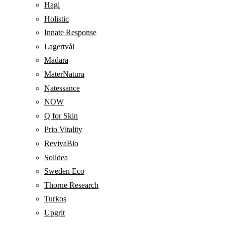
Hagi
Holistic
Innate Response
Lagertvål
Madara
MaterNatura
Natessance
NOW
Q for Skin
Prio Vitality
RevivaBio
Solidea
Sweden Eco
Thorne Research
Turkos
Upgrit