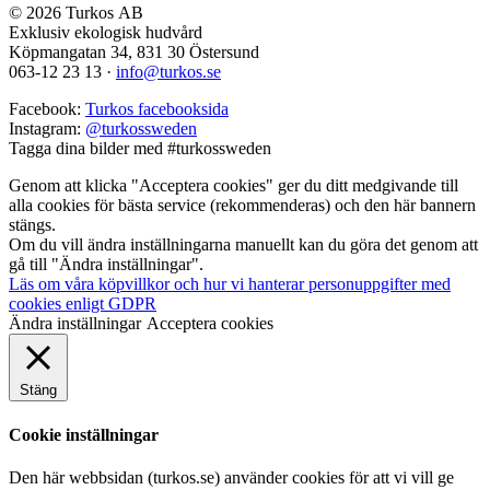
© 2026 Turkos AB
Exklusiv ekologisk hudvård
Köpmangatan 34, 831 30 Östersund
063-12 23 13
·
info@turkos.se
Facebook:
Turkos facebooksida
Instagram:
@turkossweden
Tagga dina bilder med
#turkossweden
Genom att klicka "Acceptera cookies" ger du ditt medgivande till
alla cookies för bästa service (rekommenderas) och den här bannern
stängs.
Om du vill ändra inställningarna manuellt kan du göra det genom att
gå till "Ändra inställningar".
Läs om våra köpvillkor och hur vi hanterar personuppgifter med
cookies enligt GDPR
Ändra inställningar
Acceptera cookies
Stäng
Cookie inställningar
Den här webbsidan (turkos.se) använder cookies för att vi vill ge