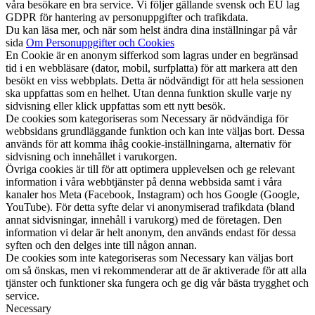
våra besökare en bra service. Vi följer gällande svensk och EU lag
GDPR för hantering av personuppgifter och trafikdata.
Du kan läsa mer, och när som helst ändra dina inställningar på vår
sida
Om Personuppgifter och Cookies
En Cookie är en anonym sifferkod som lagras under en begränsad
tid i en webbläsare (dator, mobil, surfplatta) för att markera att den
besökt en viss webbplats. Detta är nödvändigt för att hela sessionen
ska uppfattas som en helhet. Utan denna funktion skulle varje ny
sidvisning eller klick uppfattas som ett nytt besök.
De cookies som kategoriseras som Necessary är nödvändiga för
webbsidans grundläggande funktion och kan inte väljas bort. Dessa
används för att komma ihåg cookie-inställningarna, alternativ för
sidvisning och innehållet i varukorgen.
Övriga cookies är till för att optimera upplevelsen och ge relevant
information i våra webbtjänster på denna webbsida samt i våra
kanaler hos Meta (Facebook, Instagram) och hos Google (Google,
YouTube). För detta syfte delar vi anonymiserad trafikdata (bland
annat sidvisningar, innehåll i varukorg) med de företagen. Den
information vi delar är helt anonym, den används endast för dessa
syften och den delges inte till någon annan.
De cookies som inte kategoriseras som Necessary kan väljas bort
om så önskas, men vi rekommenderar att de är aktiverade för att alla
tjänster och funktioner ska fungera och ge dig vår bästa trygghet och
service.
Necessary