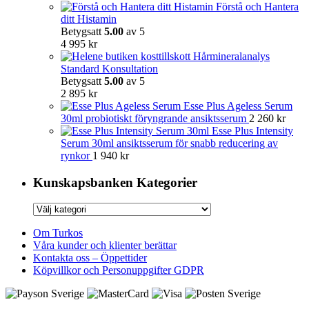
Förstå och Hantera
ditt Histamin
Betygsatt
5.00
av 5
4 995
kr
Hårmineralanalys
Standard Konsultation
Betygsatt
5.00
av 5
2 895
kr
Esse Plus Ageless Serum
30ml probiotiskt föryngrande ansiktsserum
2 260
kr
Esse Plus Intensity
Serum 30ml ansiktsserum för snabb reducering av
rynkor
1 940
kr
Kunskapsbanken Kategorier
Kunskapsbanken
Kategorier
Om Turkos
Våra kunder och klienter berättar
Kontakta oss – Öppettider
Köpvillkor och Personuppgifter GDPR