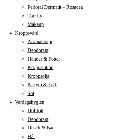
Perioral Dermatit – Rosacea
Torr hy
Makeup
Kroppsvård
Aromaterapi
Deodorant
Händer & Fötter
Kroppslotion
Kroppsolja
Parfym & EdT
Sol
Vardagshygien
Doftfritt
Deodorant
Dusch & Bad
Hår