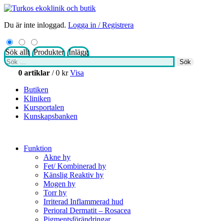
Du är inte inloggad.
Logga in / Registrera
Sök allt
Produkter
Inlägg
Sök
Sök
efter:
0 artiklar
/
0
kr
Visa
Butiken
Kliniken
Kursportalen
Kunskapsbanken
Funktion
Akne hy
Fet/ Kombinerad hy
Känslig Reaktiv hy
Mogen hy
Torr hy
Irriterad Inflammerad hud
Perioral Dermatit – Rosacea
Pigmentsförändringar