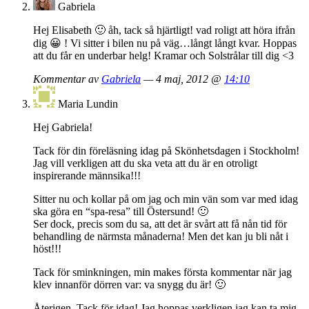
Gabriela
Hej Elisabeth 🙂 åh, tack så hjärtligt! vad roligt att höra ifrån
dig 😀 ! Vi sitter i bilen nu på väg…långt långt kvar. Hoppas
att du får en underbar helg! Kramar och Solstrålar till dig <3
Kommentar av
Gabriela
— 4 maj, 2012 @
14:10
Maria Lundin
Hej Gabriela!
Tack för din föreläsning idag på Skönhetsdagen i Stockholm!
Jag vill verkligen att du ska veta att du är en otroligt
inspirerande männsika!!!
Sitter nu och kollar på om jag och min vän som var med idag
ska göra en “spa-resa” till Östersund! 🙂
Ser dock, precis som du sa, att det är svårt att få nån tid för
behandling de närmsta månaderna! Men det kan ju bli nåt i
höst!!!
Tack för sminkningen, min makes första kommentar när jag
klev innanför dörren var: va snygg du är! 🙂
Återigen, Tack för idag! Jag hoppas verkligen jag kan ta mig