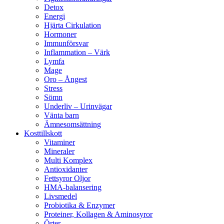
Detox
Energi
Hjärta Cirkulation
Hormoner
Immunförsvar
Inflammation – Värk
Lymfa
Mage
Oro – Ångest
Stress
Sömn
Underliv – Urinvägar
Vänta barn
Ämnesomsättning
Kosttillskott
Vitaminer
Mineraler
Multi Komplex
Antioxidanter
Fettsyror Oljor
HMA-balansering
Livsmedel
Probiotika & Enzymer
Proteiner, Kollagen & Aminosyror
Örter