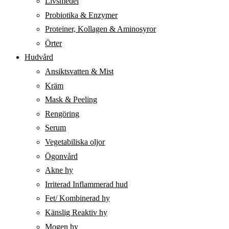
Livsmedel
Probiotika & Enzymer
Proteiner, Kollagen & Aminosyror
Örter
Hudvård
Ansiktsvatten & Mist
Kräm
Mask & Peeling
Rengöring
Serum
Vegetabiliska oljor
Ögonvård
Akne hy
Irriterad Inflammerad hud
Fet/ Kombinerad hy
Känslig Reaktiv hy
Mogen hy