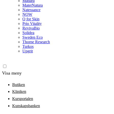
Madara
MaterNatura
Natessance
NOW
Q for Skin
Prio Vitality
RevivaBio
Solidea
Sweden Eco
Thorne Research
Turkos
Upgrit
Visa meny
Butiken
Kliniken
Kursportalen
Kunskapsbanken