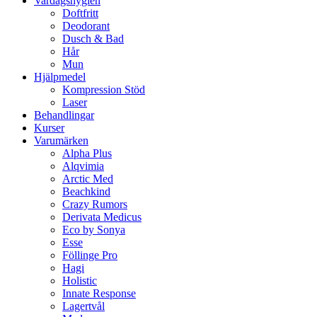
Vardagshygien
Doftfritt
Deodorant
Dusch & Bad
Hår
Mun
Hjälpmedel
Kompression Stöd
Laser
Behandlingar
Kurser
Varumärken
Alpha Plus
Alqvimia
Arctic Med
Beachkind
Crazy Rumors
Derivata Medicus
Eco by Sonya
Esse
Föllinge Pro
Hagi
Holistic
Innate Response
Lagertvål