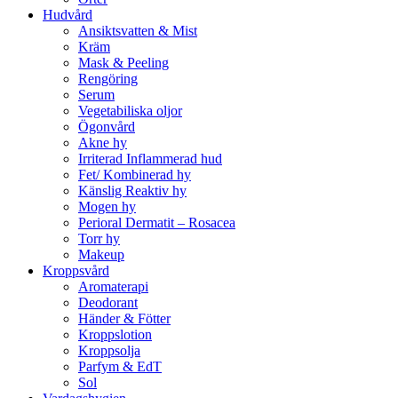
Hudvård
Ansiktsvatten & Mist
Kräm
Mask & Peeling
Rengöring
Serum
Vegetabiliska oljor
Ögonvård
Akne hy
Irriterad Inflammerad hud
Fet/ Kombinerad hy
Känslig Reaktiv hy
Mogen hy
Perioral Dermatit – Rosacea
Torr hy
Makeup
Kroppsvård
Aromaterapi
Deodorant
Händer & Fötter
Kroppslotion
Kroppsolja
Parfym & EdT
Sol