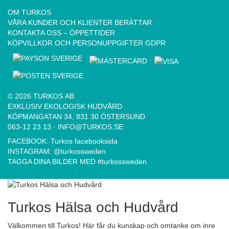
OM TURKOS
VÅRA KUNDER OCH KLIENTER BERÄTTAR
KONTAKTA OSS – ÖPPETTIDER
KÖPVILLKOR OCH PERSONUPPGIFTER GDPR
© 2026 TURKOS AB
EXKLUSIV EKOLOGISK HUDVÅRD
KÖPMANGATAN 34, 831 30 ÖSTERSUND
063-12 23 13
·
INFO@TURKOS.SE
FACEBOOK:
Turkos facebooksida
INSTAGRAM:
@turkossweden
TAGGA DINA BILDER MED
#turkossweden
Turkos Hälsa och Hudvård
Välkommen till Turkos! Här får du kunskap och omtanke om inre