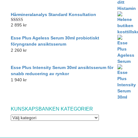
Hårmineralanalys Standard Konsultation
2 895
kr
Betygsatt
5.00
av 5
Esse Plus Ageless Serum 30ml probiotiskt
föryngrande ansiktsserum
2 260
kr
Esse Plus Intensity Serum 30ml ansiktsserum för
snabb reducering av rynkor
1 940
kr
KUNSKAPSBANKEN KATEGORIER