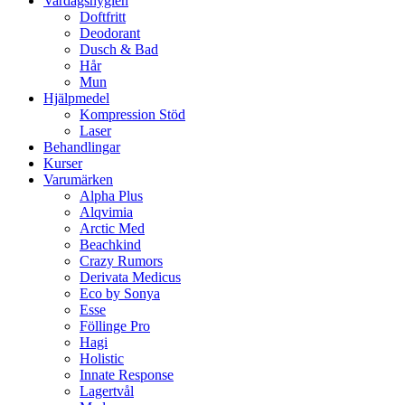
Vardagshygien
Doftfritt
Deodorant
Dusch & Bad
Hår
Mun
Hjälpmedel
Kompression Stöd
Laser
Behandlingar
Kurser
Varumärken
Alpha Plus
Alqvimia
Arctic Med
Beachkind
Crazy Rumors
Derivata Medicus
Eco by Sonya
Esse
Föllinge Pro
Hagi
Holistic
Innate Response
Lagertvål