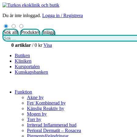
Du är inte inloggad.
Logga in / Registrera
Sök allt
Produkter
Inlägg
Sök
efter:
0 artiklar
/
0
kr
Visa
Butiken
Kliniken
Kursportalen
Kunskapsbanken
Funktion
Akne hy
Fet/ Kombinerad hy
Känslig Reaktiv hy
Mogen hy
Torr hy
Irriterad Inflammerad hud
Perioral Dermatit – Rosacea
Pigmentsförändringar