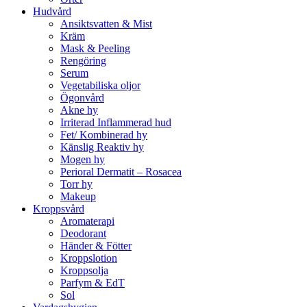
Hudvård
Ansiktsvatten & Mist
Kräm
Mask & Peeling
Rengöring
Serum
Vegetabiliska oljor
Ögonvård
Akne hy
Irriterad Inflammerad hud
Fet/ Kombinerad hy
Känslig Reaktiv hy
Mogen hy
Perioral Dermatit – Rosacea
Torr hy
Makeup
Kroppsvård
Aromaterapi
Deodorant
Händer & Fötter
Kroppslotion
Kroppsolja
Parfym & EdT
Sol