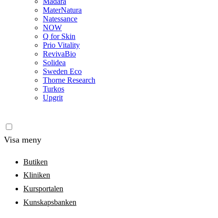
Madara
MaterNatura
Natessance
NOW
Q for Skin
Prio Vitality
RevivaBio
Solidea
Sweden Eco
Thorne Research
Turkos
Upgrit
Visa meny
Butiken
Kliniken
Kursportalen
Kunskapsbanken