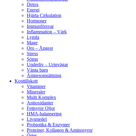
Detox
Energi
Hjärta Cirkulation
Hormoner
Immunförsvar
Inflammation – Värk
Lymfa
Mage
Oro – Ångest
Stress
Sömn
Underliv – Urinvägar
Vänta barn
Ämnesomsättning
Kosttillskott
Vitaminer
Mineraler
Multi Komplex
Antioxidanter
Fettsyror Oljor
HMA-balansering
Livsmedel
Probiotika & Enzymer
Proteiner, Kollagen & Aminosyror
Örter