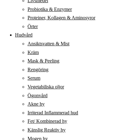
Livsmedel
Probiotika & Enzymer
Proteiner, Kollagen & Aminosyror
Örter
Hudvård
Ansiktsvatten & Mist
Kräm
Mask & Peeling
Rengöring
Serum
Vegetabiliska oljor
Ögonvård
Akne hy
Irriterad Inflammerad hud
Fet/ Kombinerad hy
Känslig Reaktiv hy
Mogen hy