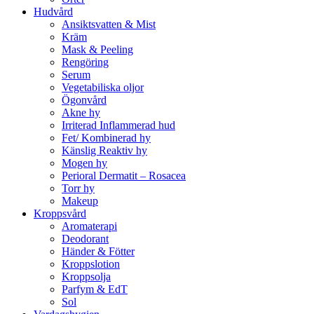
Hudvård
Ansiktsvatten & Mist
Kräm
Mask & Peeling
Rengöring
Serum
Vegetabiliska oljor
Ögonvård
Akne hy
Irriterad Inflammerad hud
Fet/ Kombinerad hy
Känslig Reaktiv hy
Mogen hy
Perioral Dermatit – Rosacea
Torr hy
Makeup
Kroppsvård
Aromaterapi
Deodorant
Händer & Fötter
Kroppslotion
Kroppsolja
Parfym & EdT
Sol