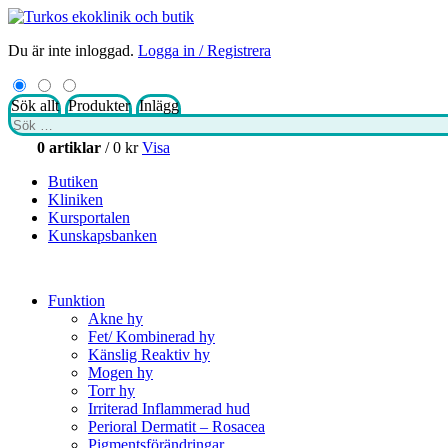
Du är inte inloggad.
Logga in / Registrera
Sök allt
Produkter
Inlägg
Sök
efter:
0 artiklar
/
0
kr
Visa
Butiken
Kliniken
Kursportalen
Kunskapsbanken
Funktion
Akne hy
Fet/ Kombinerad hy
Känslig Reaktiv hy
Mogen hy
Torr hy
Irriterad Inflammerad hud
Perioral Dermatit – Rosacea
Pigmentsförändringar