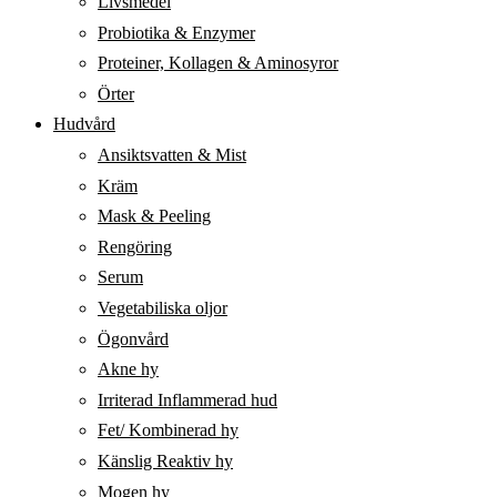
Livsmedel
Probiotika & Enzymer
Proteiner, Kollagen & Aminosyror
Örter
Hudvård
Ansiktsvatten & Mist
Kräm
Mask & Peeling
Rengöring
Serum
Vegetabiliska oljor
Ögonvård
Akne hy
Irriterad Inflammerad hud
Fet/ Kombinerad hy
Känslig Reaktiv hy
Mogen hy