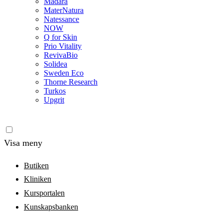
Madara
MaterNatura
Natessance
NOW
Q for Skin
Prio Vitality
RevivaBio
Solidea
Sweden Eco
Thorne Research
Turkos
Upgrit
Visa meny
Butiken
Kliniken
Kursportalen
Kunskapsbanken