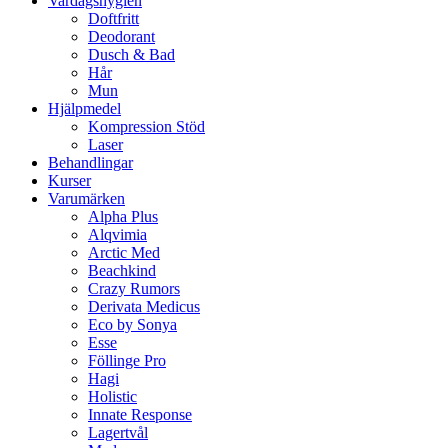
Vardagshygien
Doftfritt
Deodorant
Dusch & Bad
Hår
Mun
Hjälpmedel
Kompression Stöd
Laser
Behandlingar
Kurser
Varumärken
Alpha Plus
Alqvimia
Arctic Med
Beachkind
Crazy Rumors
Derivata Medicus
Eco by Sonya
Esse
Föllinge Pro
Hagi
Holistic
Innate Response
Lagertvål