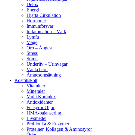
Detox
Energi
Hjärta Cirkulation
Hormoner
Immunförsvar
Inflammation – Värk
Lymfa
Mage
Oro – Ångest
Stress
Sömn
Underliv – Urinvägar
Vänta barn
Ämnesomsättning
Kosttillskott
Vitaminer
Mineraler
Multi Komplex
Antioxidanter
Fettsyror Oljor
HMA-balansering
Livsmedel
Probiotika & Enzymer
Proteiner, Kollagen & Aminosyror
Örter