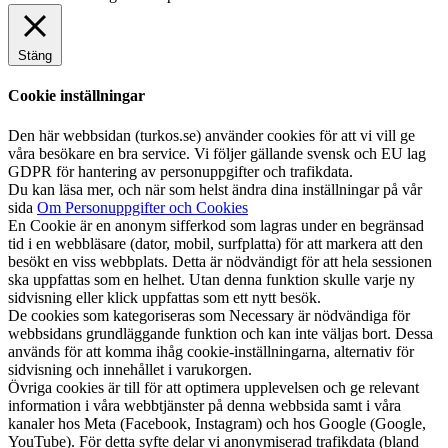
Stäng
Cookie inställningar
Den här webbsidan (turkos.se) använder cookies för att vi vill ge
våra besökare en bra service. Vi följer gällande svensk och EU lag
GDPR för hantering av personuppgifter och trafikdata.
Du kan läsa mer, och när som helst ändra dina inställningar på vår
sida
Om Personuppgifter och Cookies
En Cookie är en anonym sifferkod som lagras under en begränsad
tid i en webbläsare (dator, mobil, surfplatta) för att markera att den
besökt en viss webbplats. Detta är nödvändigt för att hela sessionen
ska uppfattas som en helhet. Utan denna funktion skulle varje ny
sidvisning eller klick uppfattas som ett nytt besök.
De cookies som kategoriseras som Necessary är nödvändiga för
webbsidans grundläggande funktion och kan inte väljas bort. Dessa
används för att komma ihåg cookie-inställningarna, alternativ för
sidvisning och innehållet i varukorgen.
Övriga cookies är till för att optimera upplevelsen och ge relevant
information i våra webbtjänster på denna webbsida samt i våra
kanaler hos Meta (Facebook, Instagram) och hos Google (Google,
YouTube). För detta syfte delar vi anonymiserad trafikdata (bland