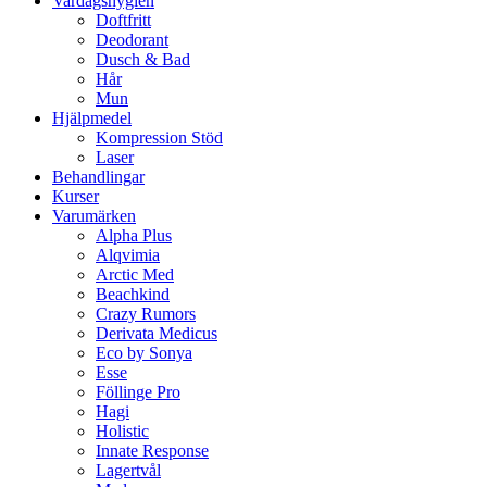
Vardagshygien
Doftfritt
Deodorant
Dusch & Bad
Hår
Mun
Hjälpmedel
Kompression Stöd
Laser
Behandlingar
Kurser
Varumärken
Alpha Plus
Alqvimia
Arctic Med
Beachkind
Crazy Rumors
Derivata Medicus
Eco by Sonya
Esse
Föllinge Pro
Hagi
Holistic
Innate Response
Lagertvål