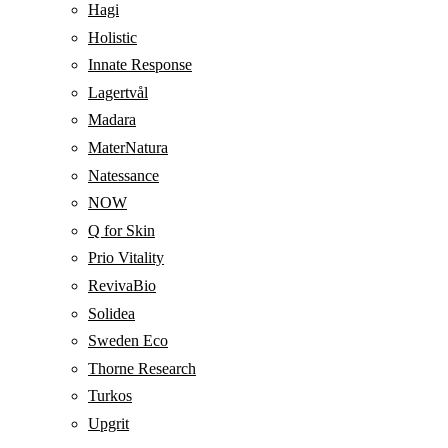
Hagi
Holistic
Innate Response
Lagertvål
Madara
MaterNatura
Natessance
NOW
Q for Skin
Prio Vitality
RevivaBio
Solidea
Sweden Eco
Thorne Research
Turkos
Upgrit