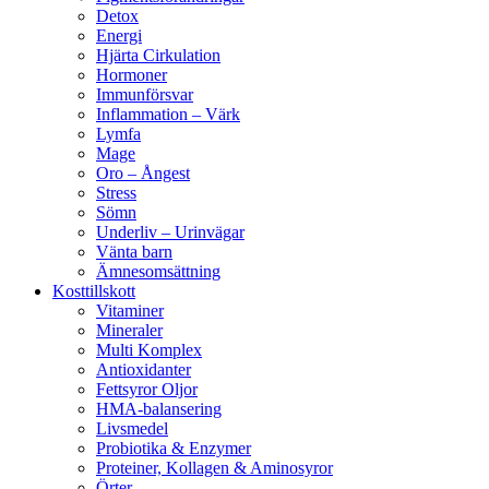
Detox
Energi
Hjärta Cirkulation
Hormoner
Immunförsvar
Inflammation – Värk
Lymfa
Mage
Oro – Ångest
Stress
Sömn
Underliv – Urinvägar
Vänta barn
Ämnesomsättning
Kosttillskott
Vitaminer
Mineraler
Multi Komplex
Antioxidanter
Fettsyror Oljor
HMA-balansering
Livsmedel
Probiotika & Enzymer
Proteiner, Kollagen & Aminosyror
Örter