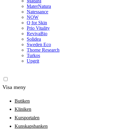
Madara
MaterNatura
Natessance
NOW
Q for Skin
Prio Vitality
RevivaBio
Solidea
Sweden Eco
Thorne Research
Turkos
Upgrit
Visa meny
Butiken
Kliniken
Kursportalen
Kunskapsbanken