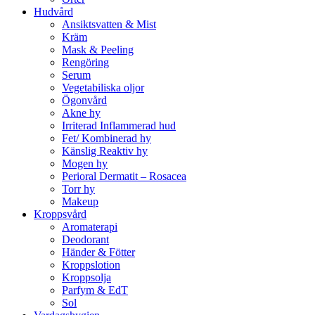
Hudvård
Ansiktsvatten & Mist
Kräm
Mask & Peeling
Rengöring
Serum
Vegetabiliska oljor
Ögonvård
Akne hy
Irriterad Inflammerad hud
Fet/ Kombinerad hy
Känslig Reaktiv hy
Mogen hy
Perioral Dermatit – Rosacea
Torr hy
Makeup
Kroppsvård
Aromaterapi
Deodorant
Händer & Fötter
Kroppslotion
Kroppsolja
Parfym & EdT
Sol