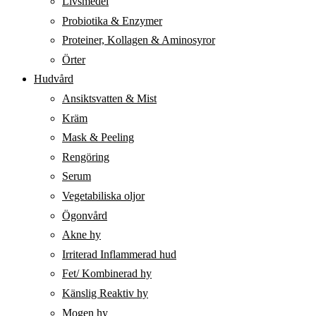
Livsmedel
Probiotika & Enzymer
Proteiner, Kollagen & Aminosyror
Örter
Hudvård
Ansiktsvatten & Mist
Kräm
Mask & Peeling
Rengöring
Serum
Vegetabiliska oljor
Ögonvård
Akne hy
Irriterad Inflammerad hud
Fet/ Kombinerad hy
Känslig Reaktiv hy
Mogen hy