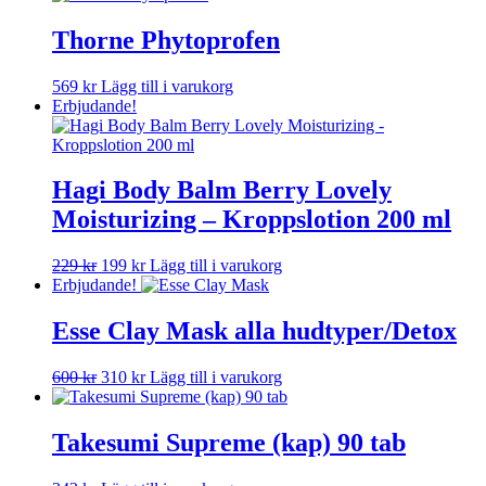
Thorne Phytoprofen
569
kr
Lägg till i varukorg
Erbjudande!
Hagi Body Balm Berry Lovely
Moisturizing – Kroppslotion 200 ml
Det
Det
229
kr
199
kr
Lägg till i varukorg
ursprungliga
nuvarande
Erbjudande!
priset
priset
var:
är:
Esse Clay Mask alla hudtyper/Detox
229 kr.
199 kr.
Det
Det
600
kr
310
kr
Lägg till i varukorg
ursprungliga
nuvarande
priset
priset
var:
är:
Takesumi Supreme (kap) 90 tab
600 kr.
310 kr.