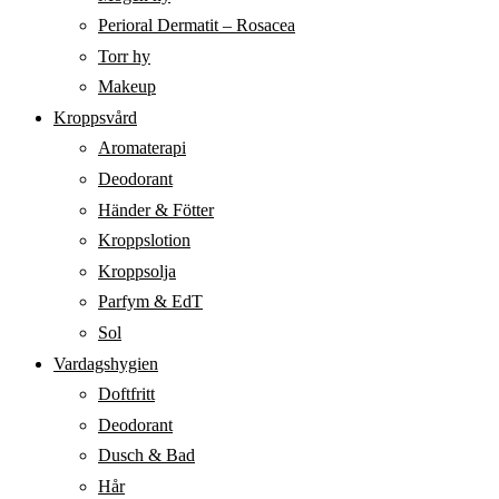
Perioral Dermatit – Rosacea
Torr hy
Makeup
Kroppsvård
Aromaterapi
Deodorant
Händer & Fötter
Kroppslotion
Kroppsolja
Parfym & EdT
Sol
Vardagshygien
Doftfritt
Deodorant
Dusch & Bad
Hår