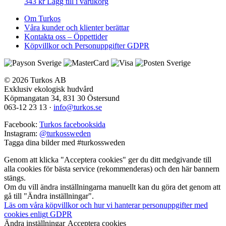
343
kr
Lägg till i varukorg
Om Turkos
Våra kunder och klienter berättar
Kontakta oss – Öppettider
Köpvillkor och Personuppgifter GDPR
© 2026 Turkos AB
Exklusiv ekologisk hudvård
Köpmangatan 34, 831 30 Östersund
063-12 23 13
·
info@turkos.se
Facebook:
Turkos facebooksida
Instagram:
@turkossweden
Tagga dina bilder med
#turkossweden
Genom att klicka "Acceptera cookies" ger du ditt medgivande till
alla cookies för bästa service (rekommenderas) och den här bannern
stängs.
Om du vill ändra inställningarna manuellt kan du göra det genom att
gå till "Ändra inställningar".
Läs om våra köpvillkor och hur vi hanterar personuppgifter med
cookies enligt GDPR
Ändra inställningar
Acceptera cookies