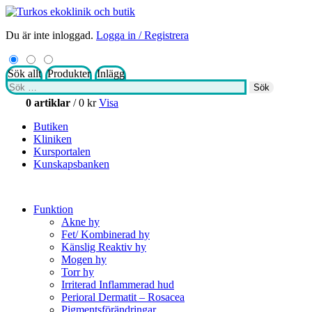
Du är inte inloggad.
Logga in / Registrera
Sök allt
Produkter
Inlägg
Sök
Sök
efter:
0 artiklar
/
0
kr
Visa
Butiken
Kliniken
Kursportalen
Kunskapsbanken
Funktion
Akne hy
Fet/ Kombinerad hy
Känslig Reaktiv hy
Mogen hy
Torr hy
Irriterad Inflammerad hud
Perioral Dermatit – Rosacea
Pigmentsförändringar