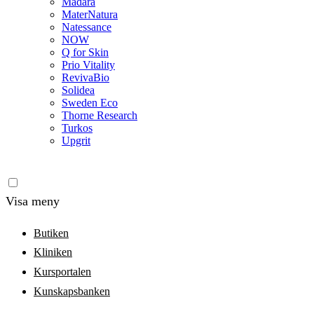
Madara
MaterNatura
Natessance
NOW
Q for Skin
Prio Vitality
RevivaBio
Solidea
Sweden Eco
Thorne Research
Turkos
Upgrit
Visa meny
Butiken
Kliniken
Kursportalen
Kunskapsbanken