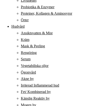
Livsmedel
Probiotika & Enzymer
Proteiner, Kollagen & Aminosyror
Örter
Hudvård
Ansiktsvatten & Mist
Kräm
Mask & Peeling
Rengöring
Serum
Vegetabiliska oljor
Ögonvård
Akne hy
Irriterad Inflammerad hud
Fet/ Kombinerad hy
Känslig Reaktiv hy
Mogen hy