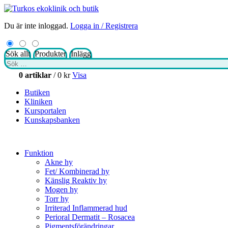
Du är inte inloggad.
Logga in / Registrera
Sök allt
Produkter
Inlägg
Sök
efter:
0 artiklar
/
0
kr
Visa
Butiken
Kliniken
Kursportalen
Kunskapsbanken
Funktion
Akne hy
Fet/ Kombinerad hy
Känslig Reaktiv hy
Mogen hy
Torr hy
Irriterad Inflammerad hud
Perioral Dermatit – Rosacea
Pigmentsförändringar