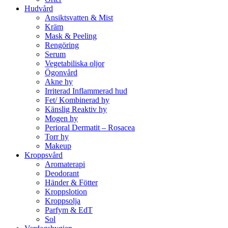
Hudvård
Ansiktsvatten & Mist
Kräm
Mask & Peeling
Rengöring
Serum
Vegetabiliska oljor
Ögonvård
Akne hy
Irriterad Inflammerad hud
Fet/ Kombinerad hy
Känslig Reaktiv hy
Mogen hy
Perioral Dermatit – Rosacea
Torr hy
Makeup
Kroppsvård
Aromaterapi
Deodorant
Händer & Fötter
Kroppslotion
Kroppsolja
Parfym & EdT
Sol