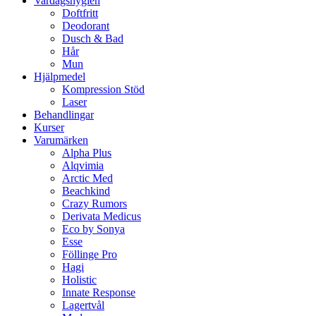
Vardagshygien
Doftfritt
Deodorant
Dusch & Bad
Hår
Mun
Hjälpmedel
Kompression Stöd
Laser
Behandlingar
Kurser
Varumärken
Alpha Plus
Alqvimia
Arctic Med
Beachkind
Crazy Rumors
Derivata Medicus
Eco by Sonya
Esse
Föllinge Pro
Hagi
Holistic
Innate Response
Lagertvål