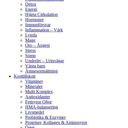
Detox
Energi
Hjärta Cirkulation
Hormoner
Immunförsvar
Inflammation – Värk
Lymfa
Mage
Oro – Ångest
Stress
Sömn
Underliv – Urinvägar
Vänta barn
Ämnesomsättning
Kosttillskott
Vitaminer
Mineraler
Multi Komplex
Antioxidanter
Fettsyror Oljor
HMA-balansering
Livsmedel
Probiotika & Enzymer
Proteiner, Kollagen & Aminosyror
Örter