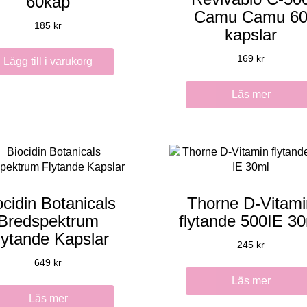
60kap
Camu Camu 6
185
kr
kapslar
169
kr
Lägg till i varukorg
Läs mer
ocidin Botanicals
Thorne D-Vitami
Bredspektrum
flytande 500IE 3
lytande Kapslar
245
kr
649
kr
Läs mer
Läs mer