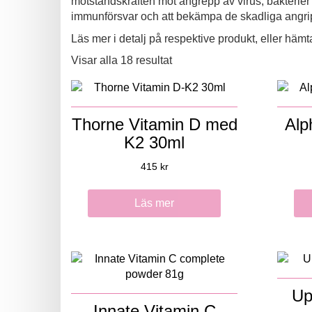
motståndskraften mot angrepp av virus, bakterier 
immunförsvar och att bekämpa de skadliga angri
Läs mer i detalj på respektive produkt, eller hä
Visar alla 18 resultat
Thorne Vitamin D med
Alp
K2 30ml
415
kr
Läs mer
Up
Innate Vitamin C