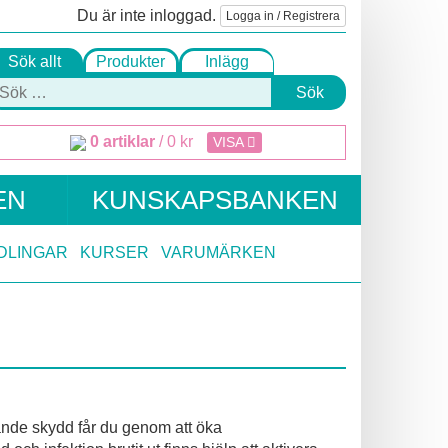
Du är inte inloggad.
Logga in / Registrera
Sök allt
Produkter
Inlägg
Sök
0 artiklar
/
0
kr
VISA
EN
KUNSKAPSBANKEN
DLINGAR
KURSER
VARUMÄRKEN
ggande skydd får du genom att öka