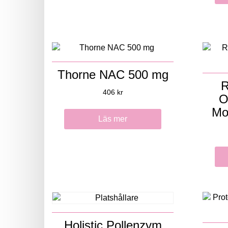
Thorne NAC 500 mg
R
406
kr
O
Mot
Läs mer
Holistic Pollenzym