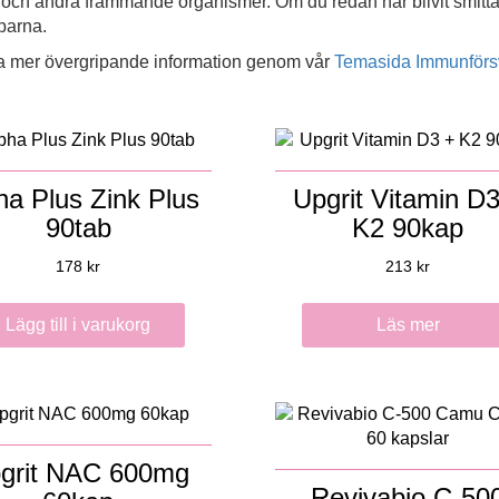
och andra främmande organismer. Om du redan har blivit smittad oc
parna.
mta mer övergripande information genom vår
Temasida Immunförs
ha Plus Zink Plus
Upgrit Vitamin D
90tab
K2 90kap
178
kr
213
kr
Lägg till i varukorg
Läs mer
grit NAC 600mg
Revivabio C-50