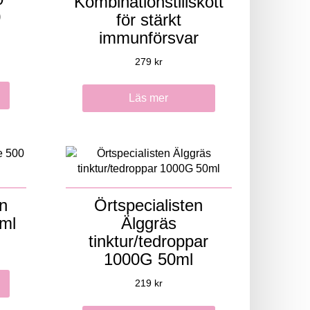
Kombinationstillskott
0
för stärkt
immunförsvar
279
kr
Läs mer
n
Örtspecialisten
0ml
Älggräs
tinktur/tedroppar
1000G 50ml
219
kr