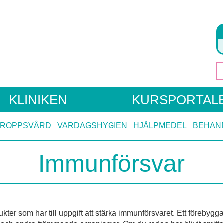
KLINIKEN
KURSPORTAL
KROPPSVÅRD
VARDAGSHYGIEN
HJÄLPMEDEL
BEHAN
Immunförsvar
ukter som har till uppgift att stärka immunförsvaret. Ett föreby