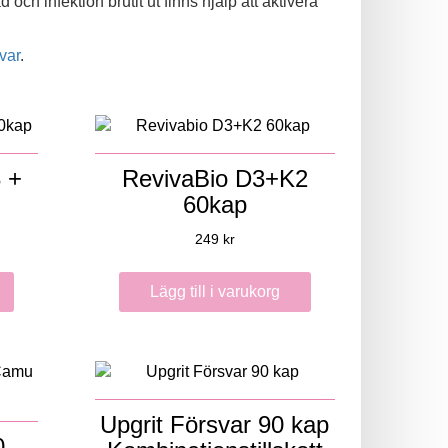
h infektion brutit ut finns hjälp att aktivera
var
.
3 +
RevivaBio D3+K2
60kap
249
kr
Lägg till i varukorg
Upgrit Försvar 90 kap
0