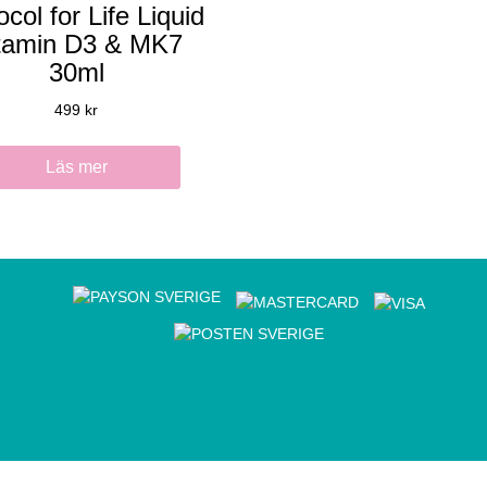
ocol for Life Liquid
tamin D3 & MK7
30ml
499
kr
Läs mer