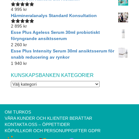
4 995
kr
Betygsatt
5.00
av 5
Hårmineralanalys Standard Konsultation
2 895
kr
Betygsatt
5.00
av 5
Esse Plus Ageless Serum 30ml probiotiskt
föryngrande ansiktsserum
2 260
kr
Esse Plus Intensity Serum 30ml ansiktsserum för
snabb reducering av rynkor
1 940
kr
KUNSKAPSBANKEN KATEGORIER
OM TURKOS
VÅRA KUNDER OCH KLIENTER BERÄTTAR
KONTAKTA OSS – ÖPPETTIDER
KÖPVILLKOR OCH PERSONUPPGIFTER GDPR