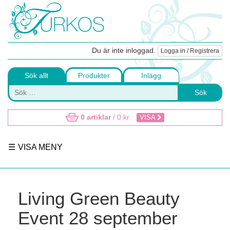
Du är inte inloggad.
Logga in / Registrera
Sök allt
Produkter
Inlägg
Sök
0 artiklar
/
0
kr
VISA
VISA MENY
Living Green Beauty
Event 28 september