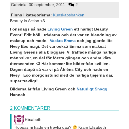
Gabriela
30 september, 2011
2
Finns i kategorierna:
Kunskapsbanken
Beauty in Action <3
I onsdags så hade
Living Green
ett härligt Beauty
Event! Edit höll i trådarna och det var en blandning av
makeup och mode.
Vackra Emma
och jag gjorde lite
Nvey Eco magi. Det var också Emma som makeat
Living Greens alla bloggare. Vi träffade många härliga
männsikor, en del för första gången och andra kära
återseenden <3 Här kommer lite bilder från kvällen.
Dagen därpå så var vi på Åhléns City och hade en
Nvey Eco morgonstund med de härliga tjejerna där,
super trevligt!
Bilderna är från Living Green och
Naturligt Snygg
Hannah
2 KOMMENTARER
Elisabeth
Hoppas ni hade en trevlig dag?
Kram Elisabeth