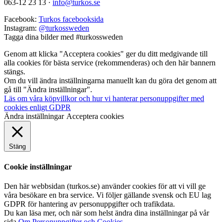
063-12 23 13
·
info@turkos.se
Facebook:
Turkos facebooksida
Instagram:
@turkossweden
Tagga dina bilder med
#turkossweden
Genom att klicka "Acceptera cookies" ger du ditt medgivande till
alla cookies för bästa service (rekommenderas) och den här bannern
stängs.
Om du vill ändra inställningarna manuellt kan du göra det genom att
gå till "Ändra inställningar".
Läs om våra köpvillkor och hur vi hanterar personuppgifter med
cookies enligt GDPR
Ändra inställningar
Acceptera cookies
Stäng
Cookie inställningar
Den här webbsidan (turkos.se) använder cookies för att vi vill ge
våra besökare en bra service. Vi följer gällande svensk och EU lag
GDPR för hantering av personuppgifter och trafikdata.
Du kan läsa mer, och när som helst ändra dina inställningar på vår
sida
Om Personuppgifter och Cookies