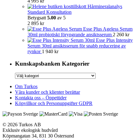
4 995
kr
Hårmineralanalys
Standard Konsultation
Betygsatt
5.00
av 5
2 895
kr
Esse Plus Ageless Serum
30ml probiotiskt föryngrande ansiktsserum
2 260
kr
Esse Plus Intensity
Serum 30ml ansiktsserum för snabb reducering av
rynkor
1 940
kr
Kunskapsbanken Kategorier
Kunskapsbanken
Kategorier
Om Turkos
Våra kunder och klienter berättar
Kontakta oss – Öppettider
Köpvillkor och Personuppgifter GDPR
© 2026 Turkos AB
Exklusiv ekologisk hudvård
Köpmangatan 34, 831 30 Östersund