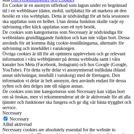
En Cookie är en anonym sifferkod som lagras under en begränsad
tid i en webbläsare (dator, mobil, surfplatta) för att markera att den
besökt en viss webbplats. Detta är nödvändigt för att hela sessionen
ska uppfattas som en helhet. Utan denna funktion skulle varje ny
sidvisning eller klick uppfattas som ett nytt besök.
De cookies som kategoriseras som Necessary är nödvändiga för
webbsidans grundläggande funktion och kan inte väljas bort. Dessa
används för att komma ihåg cookie-inställningarna, alternativ för
sidvisning och innehållet i varukorgen.
Övriga cookies är till för att optimera upplevelsen och ge relevant
information i våra webbtjänster på denna webbsida samt i våra
kanaler hos Meta (Facebook, Instagram) och hos Google (Google,
YouTube). För detta syfte delar vi anonymiserad trafikdata (bland
annat sidvisningar, innehåll i varukorg) med de företagen. Den
information vi delar är helt anonym, den används endast för dessa
syften och den delges inte till någon annan.
De cookies som inte kategoriseras som Necessary kan väljas bort
om så önskas, men vi rekommenderar att de är aktiverade för att alla
tjänster och funktioner ska fungera och ge dig vår bästa trygghet och
service.
Necessary
Necessary
Alltid aktiverad
Necessary cookies are absolutely essential for the website to