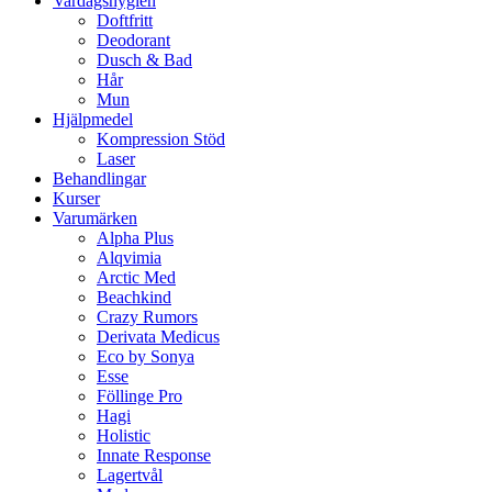
Vardagshygien
Doftfritt
Deodorant
Dusch & Bad
Hår
Mun
Hjälpmedel
Kompression Stöd
Laser
Behandlingar
Kurser
Varumärken
Alpha Plus
Alqvimia
Arctic Med
Beachkind
Crazy Rumors
Derivata Medicus
Eco by Sonya
Esse
Föllinge Pro
Hagi
Holistic
Innate Response
Lagertvål