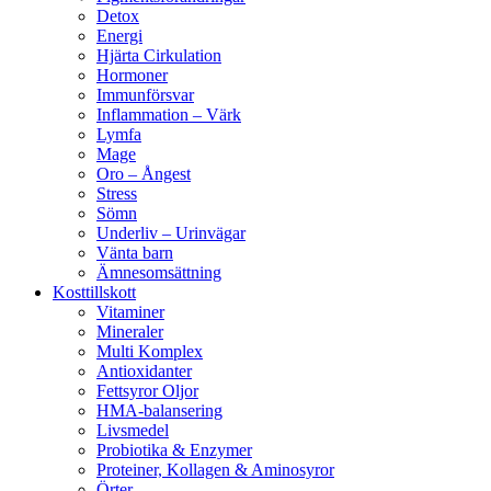
Detox
Energi
Hjärta Cirkulation
Hormoner
Immunförsvar
Inflammation – Värk
Lymfa
Mage
Oro – Ångest
Stress
Sömn
Underliv – Urinvägar
Vänta barn
Ämnesomsättning
Kosttillskott
Vitaminer
Mineraler
Multi Komplex
Antioxidanter
Fettsyror Oljor
HMA-balansering
Livsmedel
Probiotika & Enzymer
Proteiner, Kollagen & Aminosyror
Örter