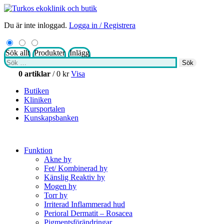
Du är inte inloggad.
Logga in / Registrera
Sök allt
Produkter
Inlägg
Sök
Sök
efter:
0 artiklar
/
0
kr
Visa
Butiken
Kliniken
Kursportalen
Kunskapsbanken
Funktion
Akne hy
Fet/ Kombinerad hy
Känslig Reaktiv hy
Mogen hy
Torr hy
Irriterad Inflammerad hud
Perioral Dermatit – Rosacea
Pigmentsförändringar