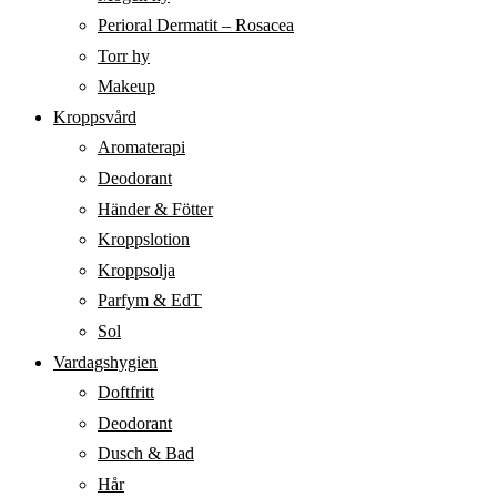
Perioral Dermatit – Rosacea
Torr hy
Makeup
Kroppsvård
Aromaterapi
Deodorant
Händer & Fötter
Kroppslotion
Kroppsolja
Parfym & EdT
Sol
Vardagshygien
Doftfritt
Deodorant
Dusch & Bad
Hår