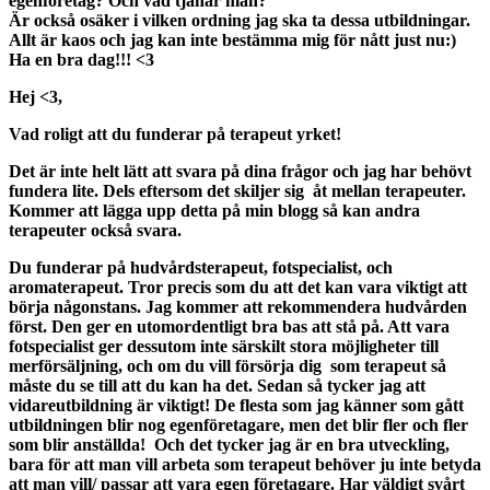
egenföretag? Och vad tjänar man?
Är också osäker i vilken ordning jag ska ta dessa utbildningar.
Allt är kaos och jag kan inte bestämma mig för nått just nu:)
Ha en bra dag!!! <3
Hej <3,
Vad roligt att du funderar på terapeut yrket!
Det är inte helt lätt att svara på dina frågor och jag har behövt
fundera lite. Dels eftersom det skiljer sig åt mellan terapeuter.
Kommer att lägga upp detta på min blogg så kan andra
terapeuter också svara.
Du funderar på hudvårdsterapeut, fotspecialist, och
aromaterapeut. Tror precis som du att det kan vara viktigt att
börja någonstans. Jag kommer att rekommendera hudvården
först. Den ger en utomordentligt bra bas att stå på. Att vara
fotspecialist ger dessutom inte särskilt stora möjligheter till
merförsäljning, och om du vill försörja dig som terapeut så
måste du se till att du kan ha det. Sedan så tycker jag att
vidareutbildning är viktigt! De flesta som jag känner som gått
utbildningen blir nog egenföretagare, men det blir fler och fler
som blir anställda! Och det tycker jag är en bra utveckling,
bara för att man vill arbeta som terapeut behöver ju inte betyda
att man vill/ passar att vara egen företagare. Har väldigt svårt