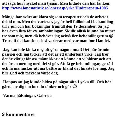
att säga hur mycket man tjänar. Men hittade den här länken:
http://www.lonestatistik.se/loner.asp/yrke/Hudterapeut-1085
Många har svårt att klara sig som terapeuter och de arbetar
deltid mm. Men det varierar, jag är helt fullbokad i behandling
till i juli och har bokningar framtill den 19 december. Så jag
har även lista för ev. ombokningar. Skulle alltså kunna ha minst
tre som mig, men då behöver jag också fler behandlingsrum 😉
Tror att det kanske också varierar med var man bor i landet.
Jag kan inte tänka mig att göra något annat! Det här är min
passion och jag tycker att det är ett underbart yrke. Jag tror
det är viktigt för oss människor att känna att vi bidrar och att
det är en mening med det vi gör. Att få ge behandlingar, ge råd
och få människor att må bättre är bland det finaste för mig. Jag
blir glad och tacksam varje dag.
Hoppas att jag kunde bidra på något sätt. Lycka till! Och hör
gärna av dig om hur du tänker och gör 🙂
Varma hälsningar, Gabriela
9 kommentarer