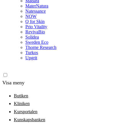
Madara
MaterNatura
Natessance
NOW
Q for Skin
Prio Vitality
RevivaBio
Solidea
Sweden Eco
Thorne Research
Turkos
Upgrit
Visa meny
Butiken
Kliniken
Kursportalen
Kunskapsbanken