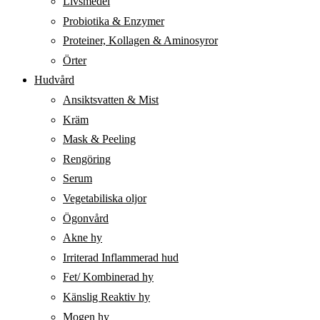
Livsmedel
Probiotika & Enzymer
Proteiner, Kollagen & Aminosyror
Örter
Hudvård
Ansiktsvatten & Mist
Kräm
Mask & Peeling
Rengöring
Serum
Vegetabiliska oljor
Ögonvård
Akne hy
Irriterad Inflammerad hud
Fet/ Kombinerad hy
Känslig Reaktiv hy
Mogen hy