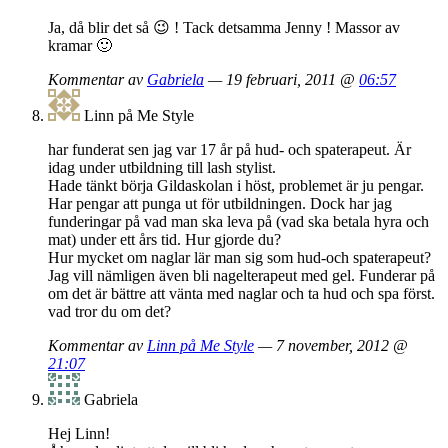
Ja, då blir det så 😉 ! Tack detsamma Jenny ! Massor av
kramar 🙂
Kommentar av
Gabriela
— 19 februari, 2011 @
06:57
Linn på Me Style
har funderat sen jag var 17 år på hud- och spaterapeut. Är
idag under utbildning till lash stylist.
Hade tänkt börja Gildaskolan i höst, problemet är ju pengar.
Har pengar att punga ut för utbildningen. Dock har jag
funderingar på vad man ska leva på (vad ska betala hyra och
mat) under ett års tid. Hur gjorde du?
Hur mycket om naglar lär man sig som hud-och spaterapeut?
Jag vill nämligen även bli nagelterapeut med gel. Funderar på
om det är bättre att vänta med naglar och ta hud och spa först.
vad tror du om det?
Kommentar av
Linn på Me Style
— 7 november, 2012 @
21:07
Gabriela
Hej Linn!