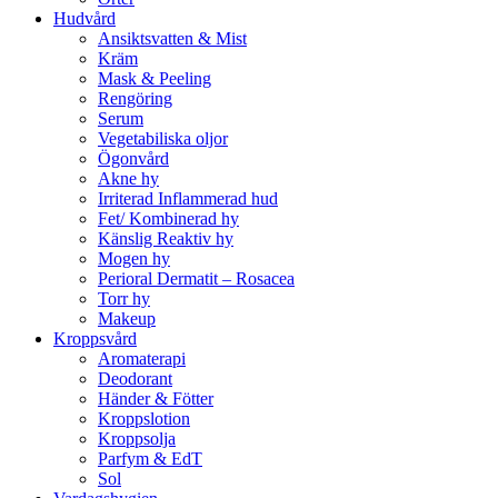
Hudvård
Ansiktsvatten & Mist
Kräm
Mask & Peeling
Rengöring
Serum
Vegetabiliska oljor
Ögonvård
Akne hy
Irriterad Inflammerad hud
Fet/ Kombinerad hy
Känslig Reaktiv hy
Mogen hy
Perioral Dermatit – Rosacea
Torr hy
Makeup
Kroppsvård
Aromaterapi
Deodorant
Händer & Fötter
Kroppslotion
Kroppsolja
Parfym & EdT
Sol