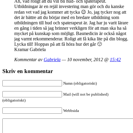
Åh, vad roligt att du vill bli hud- och spaterapeut.
Utbildningar är en rejäl investering man gör och du kanske
redan vet vad jag kommer att tycka 😉 Jo, jag tycker nog att
det är bättre att du börjar med en bredare utbildning som
utbildningen till hud och spaterapeut är. Jag har ju varit lärare
en gång i tiden så jag brinner verkligen för att man ska ha så
mycket på kunskap som möjligt. Basmedicin är också något
jag varmt rekommenderar. Roligt att få kika lite på din blogg.
Lycka till! Hoppas på att få höra hur det går 🙂
Kramar Gabriela
Kommentar av
Gabriela
— 10 november, 2012 @
15:42
Skriv en kommentar
Namn (obligatoriskt)
Mail (will not be published)
(obligatoriskt)
Webbsida