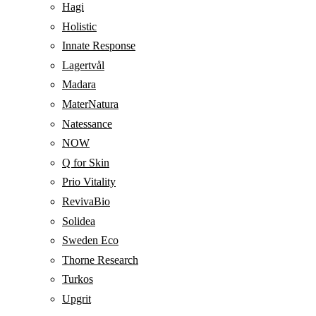
Hagi
Holistic
Innate Response
Lagertvål
Madara
MaterNatura
Natessance
NOW
Q for Skin
Prio Vitality
RevivaBio
Solidea
Sweden Eco
Thorne Research
Turkos
Upgrit