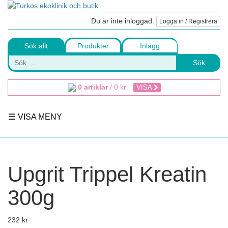
Du är inte inloggad.
Logga in / Registrera
Sök allt
Produkter
Inlägg
Sök
0 artiklar
/
0
kr
VISA
VISA MENY
Upgrit Trippel Kreatin
300g
232
kr