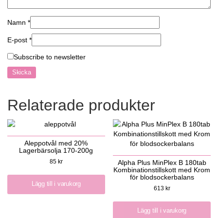
Namn
*
E-post
*
Subscribe to newsletter
Relaterade produkter
Aleppotvål med 20%
Lagerbärsolja 170-200g
85
kr
Alpha Plus MinPlex B 180tab
Kombinationstillskott med Krom
för blodsockerbalans
Lägg till i varukorg
613
kr
Lägg till i varukorg