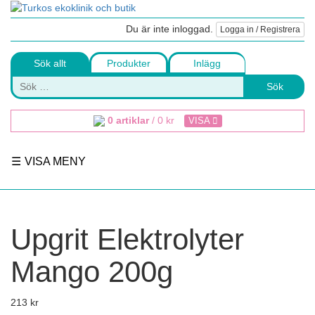
Du är inte inloggad.
Logga in / Registrera
Sök allt
Produkter
Inlägg
Sök
0 artiklar
/
0
kr
VISA
VISA MENY
Upgrit Elektrolyter
Mango 200g
213
kr