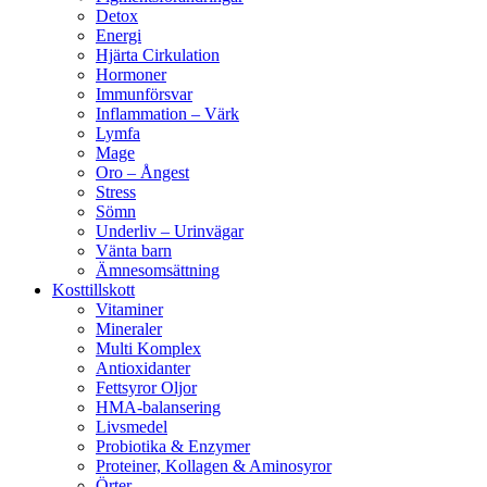
Detox
Energi
Hjärta Cirkulation
Hormoner
Immunförsvar
Inflammation – Värk
Lymfa
Mage
Oro – Ångest
Stress
Sömn
Underliv – Urinvägar
Vänta barn
Ämnesomsättning
Kosttillskott
Vitaminer
Mineraler
Multi Komplex
Antioxidanter
Fettsyror Oljor
HMA-balansering
Livsmedel
Probiotika & Enzymer
Proteiner, Kollagen & Aminosyror
Örter