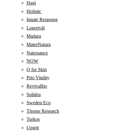
Hagi
Holistic
Innate Response
Lagertvål
Madara
MaterNatura
Natessance
NOW
Q for Skin
Prio Vitality
RevivaBio
Solidea
Sweden Eco
Thorne Research
Turkos
Upgrit