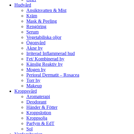
Hudvård
Ansiktsvatten & Mist
Kräm
Mask & Peeling
Rengöring
Serum
Vegetabiliska oljor
Ögonvård
Akne hy
Irriterad Inflammerad hud
Fet/ Kombinerad hy
Känslig Reaktiv hy
Mogen hy
Perioral Dermatit – Rosacea
Torr hy
Makeup
Kroppsvård
Aromaterapi
Deodorant
Händer & Fötter
Kroppslotion
Kroppsolja
Parfym & EdT
Sol