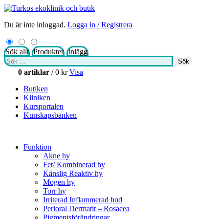
Du är inte inloggad.
Logga in / Registrera
Sök allt
Produkter
Inlägg
Sök
Sök
efter:
0 artiklar
/
0
kr
Visa
Butiken
Kliniken
Kursportalen
Kunskapsbanken
Funktion
Akne hy
Fet/ Kombinerad hy
Känslig Reaktiv hy
Mogen hy
Torr hy
Irriterad Inflammerad hud
Perioral Dermatit – Rosacea
Pigmentsförändringar