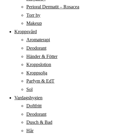
Perioral Dermatit – Rosacea
Torr hy
Makeup
Kroppsvård
Aromaterapi
Deodorant
Händer & Fötter
Kroppslotion
Kroppsolja
Parfym & EdT
Sol
Vardagshygien
Doftfritt
Deodorant
Dusch & Bad
Hår