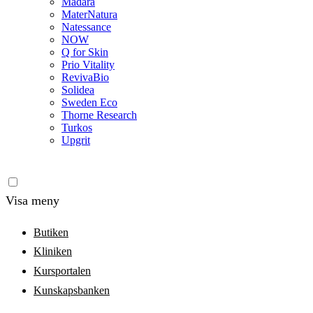
Madara
MaterNatura
Natessance
NOW
Q for Skin
Prio Vitality
RevivaBio
Solidea
Sweden Eco
Thorne Research
Turkos
Upgrit
Visa meny
Butiken
Kliniken
Kursportalen
Kunskapsbanken