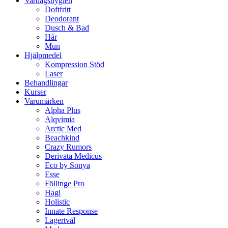
Vardagshygien
Doftfritt
Deodorant
Dusch & Bad
Hår
Mun
Hjälpmedel
Kompression Stöd
Laser
Behandlingar
Kurser
Varumärken
Alpha Plus
Alqvimia
Arctic Med
Beachkind
Crazy Rumors
Derivata Medicus
Eco by Sonya
Esse
Föllinge Pro
Hagi
Holistic
Innate Response
Lagertvål