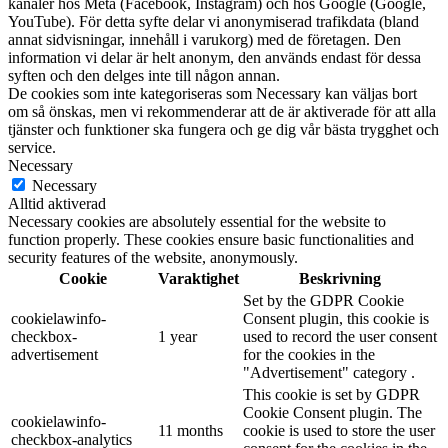
kanaler hos Meta (Facebook, Instagram) och hos Google (Google,
YouTube). För detta syfte delar vi anonymiserad trafikdata (bland
annat sidvisningar, innehåll i varukorg) med de företagen. Den
information vi delar är helt anonym, den används endast för dessa
syften och den delges inte till någon annan.
De cookies som inte kategoriseras som Necessary kan väljas bort
om så önskas, men vi rekommenderar att de är aktiverade för att alla
tjänster och funktioner ska fungera och ge dig vår bästa trygghet och
service.
Necessary
Necessary
Alltid aktiverad
Necessary cookies are absolutely essential for the website to
function properly. These cookies ensure basic functionalities and
security features of the website, anonymously.
Cookie
Varaktighet
Beskrivning
Set by the GDPR Cookie
cookielawinfo-
Consent plugin, this cookie is
checkbox-
1 year
used to record the user consent
advertisement
for the cookies in the
"Advertisement" category .
This cookie is set by GDPR
Cookie Consent plugin. The
cookielawinfo-
11 months
cookie is used to store the user
checkbox-analytics