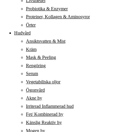
Livsmedel
Probiotika & Enzymer
Proteiner, Kollagen & Aminosyror
Örter
Hudvård
Ansiktsvatten & Mist
Kräm
Mask & Peeling
Rengöring
Serum
Vegetabiliska oljor
Ögonvård
Akne hy
Irriterad Inflammerad hud
Fet/ Kombinerad hy
Känslig Reaktiv hy
Mogen hy