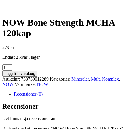
NOW Bone Strength MCHA
120kap
279
kr
Endast 2 kvar i lager
NOW
Bone
Lägg till i varukorg
Strength
Artikelnr:
733739012289
Kategorier:
Mineraler
,
Multi Komplex
,
MCHA
NOW
Varumärke:
NOW
120kap
mängd
Recensioner (0)
Recensioner
Det finns inga recensioner än.
Bli först med att recensera ”NOW Bone Strength MCHA 120kap”