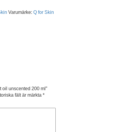
Skin
Varumärke:
Q for Skin
nt oil unscented 200 ml”
toriska fält är märkta
*