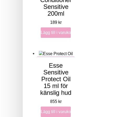
Sensitive
200ml
189
kr
Lägg till i varukorg
Esse
Sensitive
Protect Oil
15 ml för
känslig hud
855
kr
Lägg till i varukorg