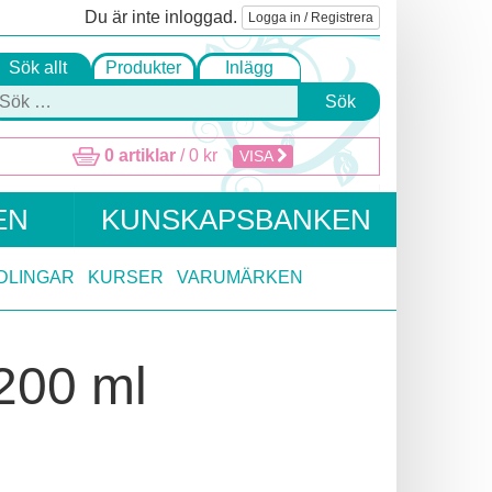
Du är inte inloggad.
Logga in / Registrera
Sök allt
Produkter
Inlägg
Sök
0 artiklar
/
0
kr
VISA
EN
KUNSKAPSBANKEN
DLINGAR
KURSER
VARUMÄRKEN
 200 ml