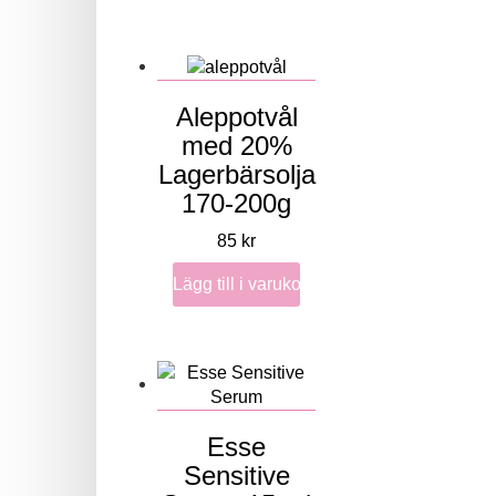
Aleppotvål
med 20%
Lagerbärsolja
170-200g
85
kr
Lägg till i varukorg
Esse
Sensitive