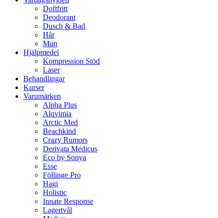
Doftfritt
Deodorant
Dusch & Bad
Hår
Mun
Hjälpmedel
Kompression Stöd
Laser
Behandlingar
Kurser
Varumärken
Alpha Plus
Alqvimia
Arctic Med
Beachkind
Crazy Rumors
Derivata Medicus
Eco by Sonya
Esse
Föllinge Pro
Hagi
Holistic
Innate Response
Lagertvål