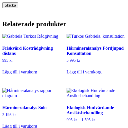
Relaterade produkter
Friskvård Kostrådgivning
Hårmineralanalys Fördjupad
distans
Konsultation
995
kr
3 995
kr
Lägg till i varukorg
Lägg till i varukorg
Hårmineralanalys Solo
Ekologisk Hudvårdande
Ansiktsbehandling
2 195
kr
Prisintervall:
995
kr
–
1 595
kr
995 kr
Lägg till i varukorg
Den