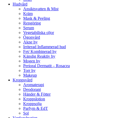
Hudvård
Ansiktsvatten & Mist
Kräm
Mask & Peeling
Rengöring
Serum
Vegetabiliska oljor
Ögonvård
Akne hy
Irriterad Inflammerad hud
Fet/ Kombinerad hy
Känslig Reaktiv hy
Mogen hy
Perioral Dermatit – Rosacea
Torr hy
Makeup
Kroppsvård
Aromaterapi
Deodorant
Händer & Fötter
Kroppslotion
Kroppsolja
Parfym & EdT
Sol
Vardagshygien