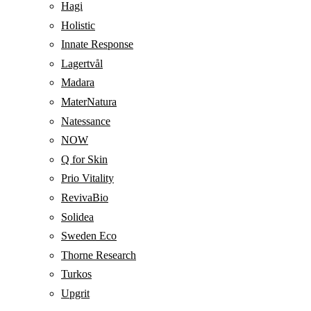
Hagi
Holistic
Innate Response
Lagertvål
Madara
MaterNatura
Natessance
NOW
Q for Skin
Prio Vitality
RevivaBio
Solidea
Sweden Eco
Thorne Research
Turkos
Upgrit