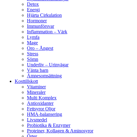
Detox
Energi
Hjärta Cirkulation
Hormoner
Immunförsvar
Inflammation – Värk
Lymfa
Mage
Oro – Ångest
Stress
Sömn
Underliv – Urinvägar
Vänta barn
Ämnesomsättning
Kosttillskott
Vitaminer
Mineraler
Multi Komplex
Antioxidanter
Fettsyror Oljor
HMA-balansering
Livsmedel
Probiotika & Enzymer
Proteiner, Kollagen & Aminosyror
Örter