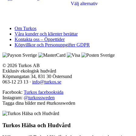
till
Välj alternativ
här
1
produkten
595 kr
har
flera
varianter.
Om Turkos
De
Våra kunder och klienter berättar
olika
Kontakta oss – Öppettider
alternativen
Köpvillkor och Personuppgifter GDPR
kan
väljas
på
produktsidan
© 2026 Turkos AB
Exklusiv ekologisk hudvård
Köpmangatan 34, 831 30 Östersund
063-12 23 13
·
info@turkos.se
Facebook:
Turkos facebooksida
Instagram:
@turkossweden
Tagga dina bilder med
#turkossweden
Turkos Hälsa och Hudvård