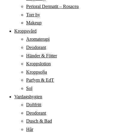
Perioral Dermatit – Rosacea
Torr hy
Makeup
Kroppsvård
Aromaterapi
Deodorant
Händer & Fötter
Kroppslotion
Kroppsolja
Parfym & EdT
Sol
Vardagshygien
Doftfritt
Deodorant
Dusch & Bad
Hår