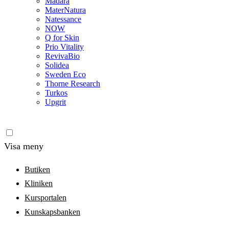
Madara
MaterNatura
Natessance
NOW
Q for Skin
Prio Vitality
RevivaBio
Solidea
Sweden Eco
Thorne Research
Turkos
Upgrit
Visa meny
Butiken
Kliniken
Kursportalen
Kunskapsbanken