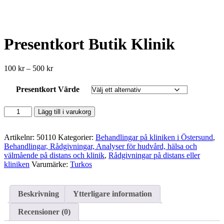
Presentkort Butik Klinik
Prisintervall:
100
kr
–
500
kr
100 kr
till
Presentkort Värde
500 kr
Presentkort
Lägg till i varukorg
Butik
Klinik
mängd
Artikelnr:
50110
Kategorier:
Behandlingar på kliniken i Östersund
,
Behandlingar, Rådgivningar, Analyser för hudvård, hälsa och
välmående på distans och klinik
,
Rådgivningar på distans eller
kliniken
Varumärke:
Turkos
Beskrivning
Ytterligare information
Recensioner (0)