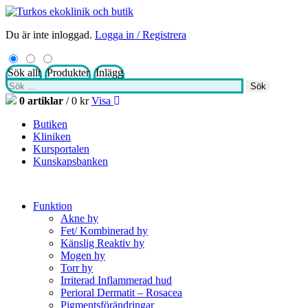
Du är inte inloggad.
Logga in / Registrera
Sök allt
Produkter
Inlägg
Sök
Sök
efter:
0 artiklar
/
0
kr
Visa
Butiken
Kliniken
Kursportalen
Kunskapsbanken
Funktion
Akne hy
Fet/ Kombinerad hy
Känslig Reaktiv hy
Mogen hy
Torr hy
Irriterad Inflammerad hud
Perioral Dermatit – Rosacea
Pigmentsförändringar