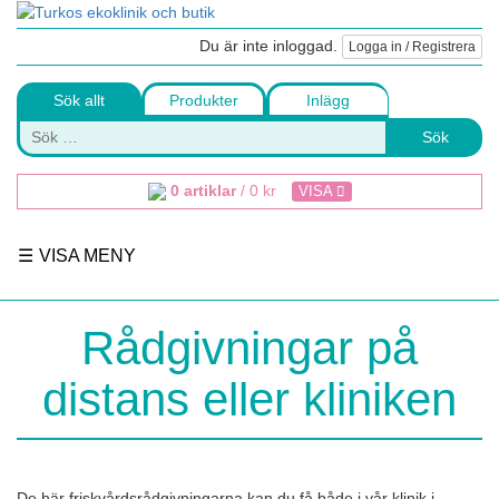
Du är inte inloggad.
Logga in / Registrera
Sök allt
Produkter
Inlägg
Sök
0 artiklar
/
0
kr
VISA
VISA MENY
Rådgivningar på
distans eller kliniken
De här friskvårdsrådgivningarna kan du få både i vår klinik i