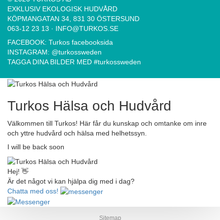
EXKLUSIV EKOLOGISK HUDVÅRD
KÖPMANGATAN 34, 831 30 ÖSTERSUND
063-12 23 13
·
INFO@TURKOS.SE
FACEBOOK:
Turkos facebooksida
INSTAGRAM:
@turkossweden
TAGGA DINA BILDER MED
#turkossweden
Turkos Hälsa och Hudvård
Välkommen till Turkos! Här får du kunskap och omtanke om inre
och yttre hudvård och hälsa med helhetssyn.
I will be back soon
Hej! 👋
Är det något vi kan hjälpa dig med i dag?
Chatta med oss!
Sitemap