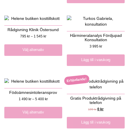
Rådgivning Klinik Östersund
Hårmineralanalys Fördjupad
795
kr
–
1 545
kr
Konsultation
3 995
kr
Välj alternativ
Lägg till i varukorg
Erbjudande!
Födoämnesintoleransprov
Gratis Produktrådgivning på
1 490
kr
–
5 400
kr
telefon
0
kr
199
kr
Välj alternativ
Lägg till i varukorg