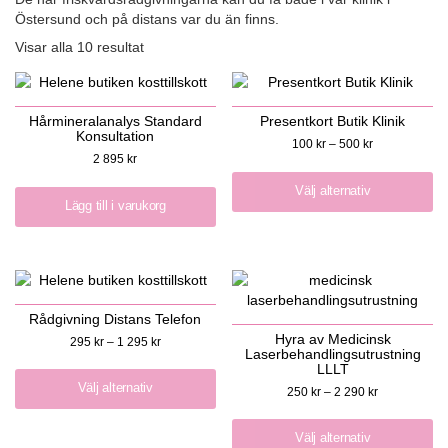
Östersund och på distans var du än finns.
Visar alla 10 resultat
Hårmineralanalys Standard
Presentkort Butik Klinik
Konsultation
100
kr
–
500
kr
2 895
kr
Välj alternativ
Lägg till i varukorg
Rådgivning Distans Telefon
Hyra av Medicinsk
295
kr
–
1 295
kr
Laserbehandlingsutrustning
LLLT
Välj alternativ
250
kr
–
2 290
kr
Välj alternativ