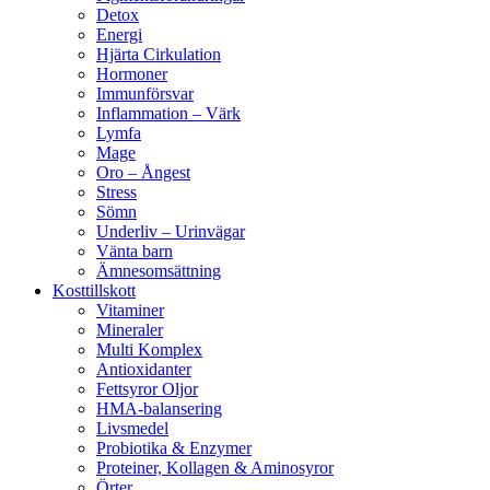
Detox
Energi
Hjärta Cirkulation
Hormoner
Immunförsvar
Inflammation – Värk
Lymfa
Mage
Oro – Ångest
Stress
Sömn
Underliv – Urinvägar
Vänta barn
Ämnesomsättning
Kosttillskott
Vitaminer
Mineraler
Multi Komplex
Antioxidanter
Fettsyror Oljor
HMA-balansering
Livsmedel
Probiotika & Enzymer
Proteiner, Kollagen & Aminosyror
Örter