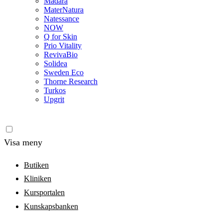
Madara
MaterNatura
Natessance
NOW
Q for Skin
Prio Vitality
RevivaBio
Solidea
Sweden Eco
Thorne Research
Turkos
Upgrit
Visa meny
Butiken
Kliniken
Kursportalen
Kunskapsbanken