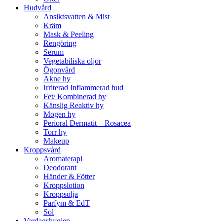
Hudvård
Ansiktsvatten & Mist
Kräm
Mask & Peeling
Rengöring
Serum
Vegetabiliska oljor
Ögonvård
Akne hy
Irriterad Inflammerad hud
Fet/ Kombinerad hy
Känslig Reaktiv hy
Mogen hy
Perioral Dermatit – Rosacea
Torr hy
Makeup
Kroppsvård
Aromaterapi
Deodorant
Händer & Fötter
Kroppslotion
Kroppsolja
Parfym & EdT
Sol
Vardagshygien