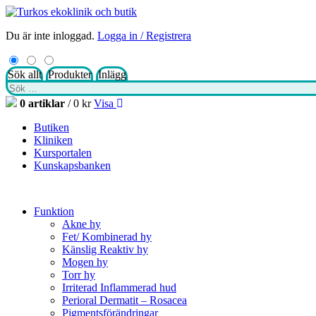
Du är inte inloggad.
Logga in / Registrera
Sök allt
Produkter
Inlägg
Sök
efter:
0 artiklar
/
0
kr
Visa
Butiken
Kliniken
Kursportalen
Kunskapsbanken
Funktion
Akne hy
Fet/ Kombinerad hy
Känslig Reaktiv hy
Mogen hy
Torr hy
Irriterad Inflammerad hud
Perioral Dermatit – Rosacea
Pigmentsförändringar