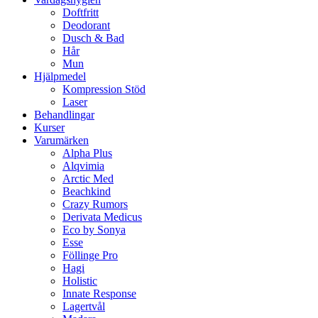
Doftfritt
Deodorant
Dusch & Bad
Hår
Mun
Hjälpmedel
Kompression Stöd
Laser
Behandlingar
Kurser
Varumärken
Alpha Plus
Alqvimia
Arctic Med
Beachkind
Crazy Rumors
Derivata Medicus
Eco by Sonya
Esse
Föllinge Pro
Hagi
Holistic
Innate Response
Lagertvål