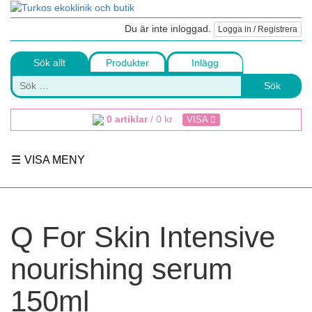
Du är inte inloggad.
Logga in / Registrera
Sök allt
Produkter
Inlägg
Sök
0 artiklar
/
0
kr
VISA
VISA MENY
Q For Skin Intensive
nourishing serum
150ml