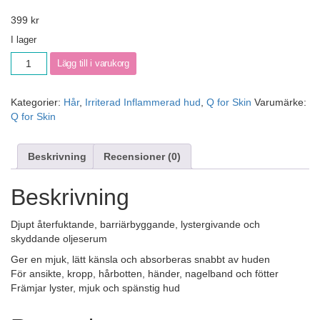
399
kr
I lager
Lägg till i varukorg
Kategorier:
Hår
,
Irriterad Inflammerad hud
,
Q for Skin
Varumärke:
Q for Skin
Beskrivning
Recensioner (0)
Beskrivning
Djupt återfuktande, barriärbyggande, lystergivande och
skyddande oljeserum
Ger en mjuk, lätt känsla och absorberas snabbt av huden
För ansikte, kropp, hårbotten, händer, nagelband och fötter
Främjar lyster, mjuk och spänstig hud