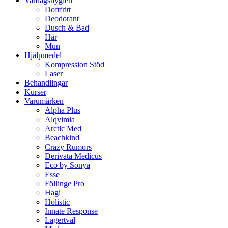
Vardagshygien
Doftfritt
Deodorant
Dusch & Bad
Hår
Mun
Hjälpmedel
Kompression Stöd
Laser
Behandlingar
Kurser
Varumärken
Alpha Plus
Alqvimia
Arctic Med
Beachkind
Crazy Rumors
Derivata Medicus
Eco by Sonya
Esse
Föllinge Pro
Hagi
Holistic
Innate Response
Lagertvål