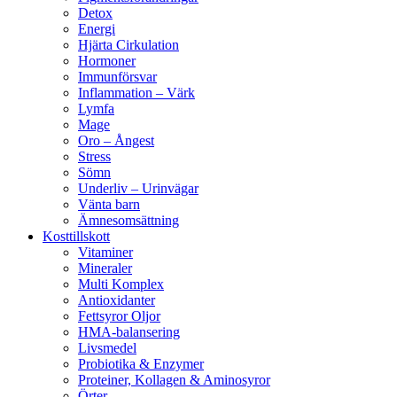
Detox
Energi
Hjärta Cirkulation
Hormoner
Immunförsvar
Inflammation – Värk
Lymfa
Mage
Oro – Ångest
Stress
Sömn
Underliv – Urinvägar
Vänta barn
Ämnesomsättning
Kosttillskott
Vitaminer
Mineraler
Multi Komplex
Antioxidanter
Fettsyror Oljor
HMA-balansering
Livsmedel
Probiotika & Enzymer
Proteiner, Kollagen & Aminosyror
Örter