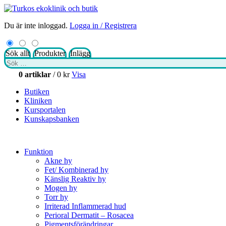
Du är inte inloggad.
Logga in / Registrera
Sök allt
Produkter
Inlägg
Sök
efter:
0 artiklar
/
0
kr
Visa
Butiken
Kliniken
Kursportalen
Kunskapsbanken
Funktion
Akne hy
Fet/ Kombinerad hy
Känslig Reaktiv hy
Mogen hy
Torr hy
Irriterad Inflammerad hud
Perioral Dermatit – Rosacea
Pigmentsförändringar