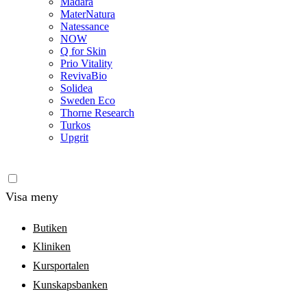
Madara
MaterNatura
Natessance
NOW
Q for Skin
Prio Vitality
RevivaBio
Solidea
Sweden Eco
Thorne Research
Turkos
Upgrit
Visa meny
Butiken
Kliniken
Kursportalen
Kunskapsbanken