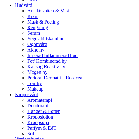
Hudvård
Ansiktsvatten & Mist
Kräm
Mask & Peeling
Rengöring
Serum
Vegetabiliska oljor
Ögonvård
Akne hy
Irriterad Inflammerad hud
Fet/ Kombinerad hy
Känslig Reaktiv hy
Mogen hy
Perioral Dermatit – Rosacea
Torr hy
Makeup
Kroppsvård
Aromaterapi
Deodorant
Händer & Fötter
Kroppslotion
Kroppsolja
Parfym & EdT
Sol