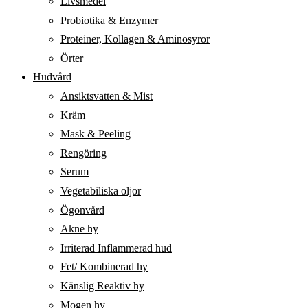
Livsmedel
Probiotika & Enzymer
Proteiner, Kollagen & Aminosyror
Örter
Hudvård
Ansiktsvatten & Mist
Kräm
Mask & Peeling
Rengöring
Serum
Vegetabiliska oljor
Ögonvård
Akne hy
Irriterad Inflammerad hud
Fet/ Kombinerad hy
Känslig Reaktiv hy
Mogen hy