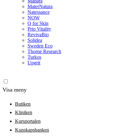
Madara
MaterNatura
Natessance
NOW
Q for Skin
Prio Vitality
RevivaBio
Solidea
Sweden Eco
Thorne Research
Turkos
Upgrit
Visa meny
Butiken
Kliniken
Kursportalen
Kunskapsbanken