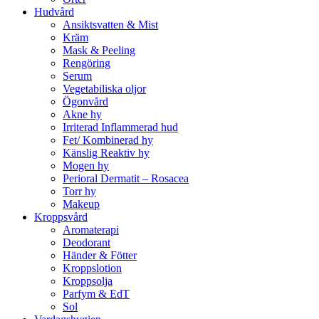
Hudvård
Ansiktsvatten & Mist
Kräm
Mask & Peeling
Rengöring
Serum
Vegetabiliska oljor
Ögonvård
Akne hy
Irriterad Inflammerad hud
Fet/ Kombinerad hy
Känslig Reaktiv hy
Mogen hy
Perioral Dermatit – Rosacea
Torr hy
Makeup
Kroppsvård
Aromaterapi
Deodorant
Händer & Fötter
Kroppslotion
Kroppsolja
Parfym & EdT
Sol