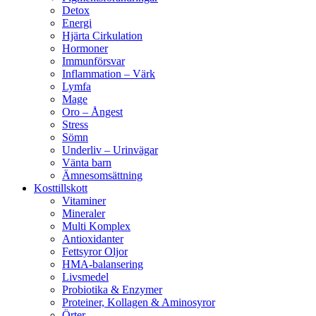
Detox
Energi
Hjärta Cirkulation
Hormoner
Immunförsvar
Inflammation – Värk
Lymfa
Mage
Oro – Ångest
Stress
Sömn
Underliv – Urinvägar
Vänta barn
Ämnesomsättning
Kosttillskott
Vitaminer
Mineraler
Multi Komplex
Antioxidanter
Fettsyror Oljor
HMA-balansering
Livsmedel
Probiotika & Enzymer
Proteiner, Kollagen & Aminosyror
Örter