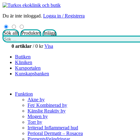
Du är inte inloggad.
Logga in / Registrera
Sök allt
Produkter
Inlägg
Sök
efter:
0 artiklar
/
0
kr
Visa
Butiken
Kliniken
Kursportalen
Kunskapsbanken
Funktion
Akne hy
Fet/ Kombinerad hy
Känslig Reaktiv hy
Mogen hy
Torr hy
Irriterad Inflammerad hud
Perioral Dermatit – Rosacea
Pigmentsförändringar