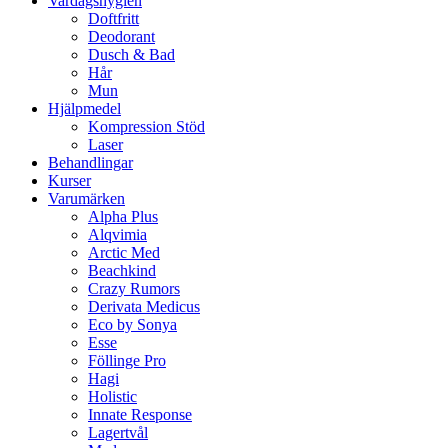
Vardagshygien
Doftfritt
Deodorant
Dusch & Bad
Hår
Mun
Hjälpmedel
Kompression Stöd
Laser
Behandlingar
Kurser
Varumärken
Alpha Plus
Alqvimia
Arctic Med
Beachkind
Crazy Rumors
Derivata Medicus
Eco by Sonya
Esse
Föllinge Pro
Hagi
Holistic
Innate Response
Lagertvål