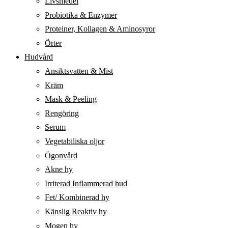
Livsmedel
Probiotika & Enzymer
Proteiner, Kollagen & Aminosyror
Örter
Hudvård
Ansiktsvatten & Mist
Kräm
Mask & Peeling
Rengöring
Serum
Vegetabiliska oljor
Ögonvård
Akne hy
Irriterad Inflammerad hud
Fet/ Kombinerad hy
Känslig Reaktiv hy
Mogen hy