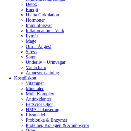
Detox
Energi
Hjärta Cirkulation
Hormoner
Immunförsvar
Inflammation – Värk
Lymfa
Mage
Oro – Ångest
Stress
Sömn
Underliv – Urinvägar
Vänta barn
Ämnesomsättning
Kosttillskott
Vitaminer
Mineraler
Multi Komplex
Antioxidanter
Fettsyror Oljor
HMA-balansering
Livsmedel
Probiotika & Enzymer
Proteiner, Kollagen & Aminosyror
Örter