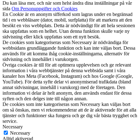
Du kan läsa mer, och när som helst ändra dina inställningar på vår
sida
Om Personuppgifter och Cookies
En Cookie är en anonym sifferkod som lagras under en begränsad
tid i en webbläsare (dator, mobil, surfplatta) för att markera att den
besökt en viss webbplats. Detta är nödvändigt för att hela sessionen
ska uppfattas som en helhet. Utan denna funktion skulle varje ny
sidvisning eller klick uppfattas som ett nytt besök.
De cookies som kategoriseras som Necessary är nödvändiga för
webbsidans grundläggande funktion och kan inte väljas bort. Dessa
används för att komma ihåg cookie-inställningarna, alternativ för
sidvisning och innehållet i varukorgen.
Övriga cookies är till för att optimera upplevelsen och ge relevant
information i våra webbtjänster på denna webbsida samt i våra
kanaler hos Meta (Facebook, Instagram) och hos Google (Google,
YouTube). För detta syfte delar vi anonymiserad trafikdata (bland
annat sidvisningar, innehåll i varukorg) med de företagen. Den
information vi delar är helt anonym, den används endast för dessa
syften och den delges inte till någon annan.
De cookies som inte kategoriseras som Necessary kan väljas bort
om så önskas, men vi rekommenderar att de är aktiverade för att alla
tjänster och funktioner ska fungera och ge dig vår bästa trygghet och
service.
Necessary
Necessary
Alltid aktiverad