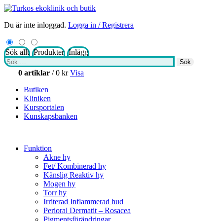
Du är inte inloggad.
Logga in / Registrera
Sök allt
Produkter
Inlägg
Sök
Sök
efter:
0 artiklar
/
0
kr
Visa
Butiken
Kliniken
Kursportalen
Kunskapsbanken
Funktion
Akne hy
Fet/ Kombinerad hy
Känslig Reaktiv hy
Mogen hy
Torr hy
Irriterad Inflammerad hud
Perioral Dermatit – Rosacea
Pigmentsförändringar