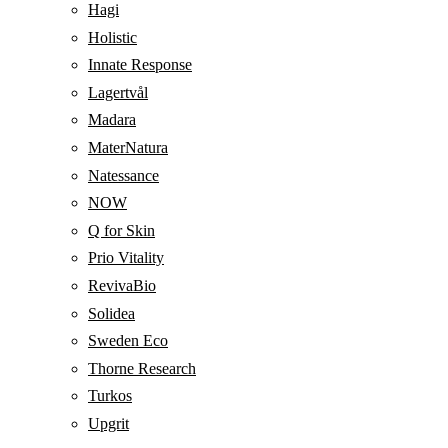
Hagi
Holistic
Innate Response
Lagertvål
Madara
MaterNatura
Natessance
NOW
Q for Skin
Prio Vitality
RevivaBio
Solidea
Sweden Eco
Thorne Research
Turkos
Upgrit