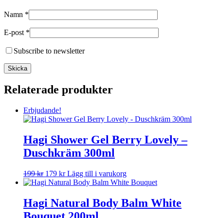
Namn
*
E-post
*
Subscribe to newsletter
Relaterade produkter
Erbjudande!
Hagi Shower Gel Berry Lovely –
Duschkräm 300ml
Det
Det
199
kr
179
kr
Lägg till i varukorg
ursprungliga
nuvarande
priset
priset
var:
är:
Hagi Natural Body Balm White
199 kr.
179 kr.
Bouquet 200ml