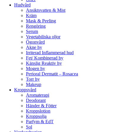
Hudvård
Ansiktsvatten & Mist
Kräm
Mask & Peeling
Rengöring
Serum
Vegetabiliska oljor
Ögonvård
Akne hy
Irriterad Inflammerad hud
Fet/ Kombinerad hy
Känslig Reaktiv hy
Mogen hy
Perioral Dermatit – Rosacea
Torr hy
Makeup
Kroppsvård
Aromaterapi
Deodorant
Händer & Fötter
Kroppslotion
Kroppsolja
Parfym & EdT
Sol