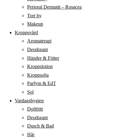
Perioral Dermatit – Rosacea
Torr hy
Makeup
Kroppsvård
Aromaterapi
Deodorant
Händer & Fötter
Kroppslotion
Kroppsolja
Parfym & EdT
Sol
Vardagshygien
Doftfritt
Deodorant
Dusch & Bad
Hår