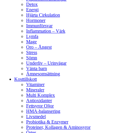
Detox
Energi
Hjärta Cirkulation
Hormoner
Immunförsvar
Inflammation – Värk
Lymfa
Mage
Oro – Ångest
Stress
Sömn
Underliv – Urinvägar
Vänta barn
Ämnesomsättning
Kosttillskott
Vitaminer
Mineraler
Multi Komplex
Antioxidanter
Fettsyror Oljor
HMA-balansering
Livsmedel
Probiotika & Enzymer
Proteiner, Kollagen & Aminosyror
Örter