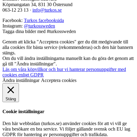
Köpmangatan 34, 831 30 Östersund
063-12 23 13
·
info@turkos.se
Facebook:
Turkos facebooksida
Instagram:
@turkossweden
Tagga dina bilder med
#turkossweden
Genom att klicka "Acceptera cookies" ger du ditt medgivande till
alla cookies för bästa service (rekommenderas) och den här bannern
stängs.
Om du vill ändra inställningarna manuellt kan du göra det genom att
gå till "Ändra inställningar".
Läs om våra köpvillkor och hur vi hanterar personuppgifter med
cookies enligt GDPR
Ändra inställningar
Acceptera cookies
Stäng
Cookie inställningar
Den här webbsidan (turkos.se) använder cookies för att vi vill ge
våra besökare en bra service. Vi följer gällande svensk och EU lag
GDPR för hantering av personuppgifter och trafikdata.