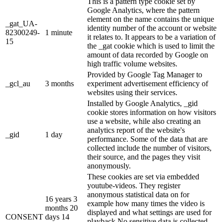
This is a pattern type cookie set by
Google Analytics, where the pattern
element on the name contains the unique
_gat_UA-
identity number of the account or website
82300249-
1 minute
it relates to. It appears to be a variation of
15
the _gat cookie which is used to limit the
amount of data recorded by Google on
high traffic volume websites.
Provided by Google Tag Manager to
_gcl_au
3 months
experiment advertisement efficiency of
websites using their services.
Installed by Google Analytics, _gid
cookie stores information on how visitors
use a website, while also creating an
analytics report of the website's
_gid
1 day
performance. Some of the data that are
collected include the number of visitors,
their source, and the pages they visit
anonymously.
These cookies are set via embedded
youtube-videos. They register
anonymous statistical data on for
16 years 3
example how many times the video is
months 20
displayed and what settings are used for
CONSENT
days 14
playback.No sensitive data is collected