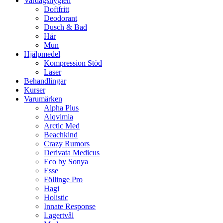
Vardagshygien
Doftfritt
Deodorant
Dusch & Bad
Hår
Mun
Hjälpmedel
Kompression Stöd
Laser
Behandlingar
Kurser
Varumärken
Alpha Plus
Alqvimia
Arctic Med
Beachkind
Crazy Rumors
Derivata Medicus
Eco by Sonya
Esse
Föllinge Pro
Hagi
Holistic
Innate Response
Lagertvål