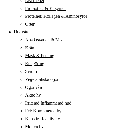
Livsmedel
Probiotika & Enzymer
Proteiner, Kollagen & Aminosyror
Örter
Hudvård
Ansiktsvatten & Mist
Kräm
Mask & Peeling
Rengöring
Serum
Vegetabiliska oljor
Ögonvård
Akne hy
Irriterad Inflammerad hud
Fet/ Kombinerad hy
Känslig Reaktiv hy
Mogen hy