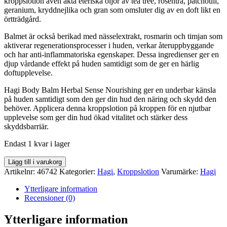
kroppslotion även äkta eteriska oljor av tea tree, rosenträ, patchouli,
geranium, kryddnejlika och gran som omsluter dig av en doft likt en
örtträdgård.
Balmet är också berikad med nässelextrakt, rosmarin och timjan som
aktiverar regenerationsprocesser i huden, verkar återuppbyggande
och har anti-inflammatoriska egenskaper. Dessa ingredienser ger en
djup vårdande effekt på huden samtidigt som de ger en härlig
doftupplevelse.
Hagi Body Balm Herbal Sense Nourishing ger en underbar känsla
på huden samtidigt som den ger din hud den näring och skydd den
behöver. Applicera denna kroppslotion på kroppen för en njutbar
upplevelse som ger din hud ökad vitalitet och stärker dess
skyddsbarriär.
Endast 1 kvar i lager
Hagi
Lägg till i varukorg
Body
Artikelnr:
46742
Kategorier:
Hagi
,
Kroppslotion
Varumärke:
Hagi
Balm
Herbal
Ytterligare information
Sense
Recensioner (0)
Nourishing
-
Ytterligare information
Kroppslotion