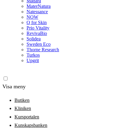
Madara
MaterNatura
Natessance
NOW
Q for Skin
Prio Vitality
RevivaBio
Solidea
Sweden Eco
Thorne Research
Turkos
Upgrit
Visa meny
Butiken
Kliniken
Kursportalen
Kunskapsbanken