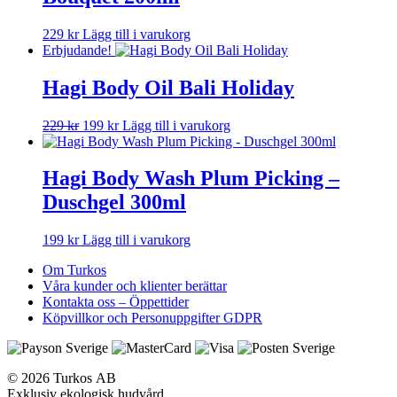
229
kr
Lägg till i varukorg
Erbjudande!
Hagi Body Oil Bali Holiday
Det
Det
229
kr
199
kr
Lägg till i varukorg
ursprungliga
nuvarande
priset
priset
var:
är:
Hagi Body Wash Plum Picking –
229 kr.
199 kr.
Duschgel 300ml
199
kr
Lägg till i varukorg
Om Turkos
Våra kunder och klienter berättar
Kontakta oss – Öppettider
Köpvillkor och Personuppgifter GDPR
© 2026 Turkos AB
Exklusiv ekologisk hudvård