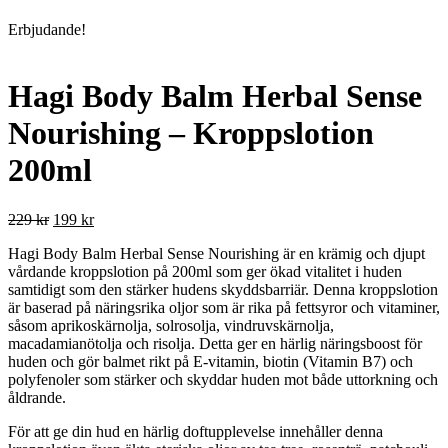
Erbjudande!
Hagi Body Balm Herbal Sense
Nourishing – Kroppslotion
200ml
Det
Det
229
kr
199
kr
ursprungliga
nuvarande
Hagi Body Balm Herbal Sense Nourishing är en krämig och djupt
priset
priset
vårdande kroppslotion på 200ml som ger ökad vitalitet i huden
var:
är:
samtidigt som den stärker hudens skyddsbarriär. Denna kroppslotion
229 kr.
199 kr.
är baserad på näringsrika oljor som är rika på fettsyror och vitaminer,
såsom aprikoskärnolja, solrosolja, vindruvskärnolja,
macadamianötolja och risolja. Detta ger en härlig näringsboost för
huden och gör balmet rikt på E-vitamin, biotin (Vitamin B7) och
polyfenoler som stärker och skyddar huden mot både uttorkning och
åldrande.
För att ge din hud en härlig doftupplevelse innehåller denna