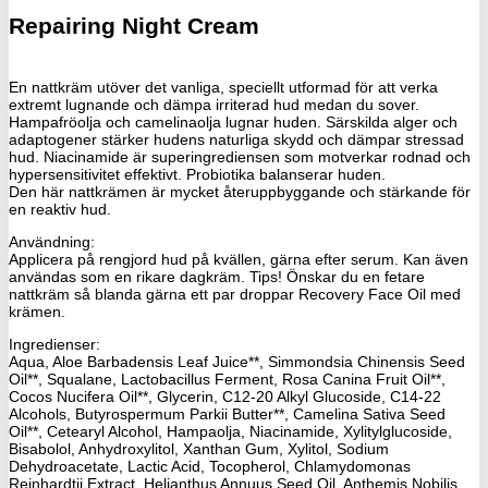
Repairing Night Cream
En nattkräm utöver det vanliga, speciellt utformad för att verka
extremt lugnande och dämpa irriterad hud medan du sover.
Hampafröolja och camelinaolja lugnar huden. Särskilda alger och
adaptogener stärker hudens naturliga skydd och dämpar stressad
hud. Niacinamide är superingrediensen som motverkar rodnad och
hypersensitivitet effektivt. Probiotika balanserar huden.
Den här nattkrämen är mycket återuppbyggande och stärkande för
en reaktiv hud.
Användning:
Applicera på rengjord hud på kvällen, gärna efter serum. Kan även
användas som en rikare dagkräm. Tips! Önskar du en fetare
nattkräm så blanda gärna ett par droppar Recovery Face Oil med
krämen.
Ingredienser:
Aqua, Aloe Barbadensis Leaf Juice**, Simmondsia Chinensis Seed
Oil**, Squalane, Lactobacillus Ferment, Rosa Canina Fruit Oil**,
Cocos Nucifera Oil**, Glycerin, C12-20 Alkyl Glucoside, C14-22
Alcohols, Butyrospermum Parkii Butter**, Camelina Sativa Seed
Oil**, Cetearyl Alcohol, Hampaolja, Niacinamide, Xylitylglucoside,
Bisabolol, Anhydroxylitol, Xanthan Gum, Xylitol, Sodium
Dehydroacetate, Lactic Acid, Tocopherol, Chlamydomonas
Reinhardtii Extract, Helianthus Annuus Seed Oil, Anthemis Nobilis