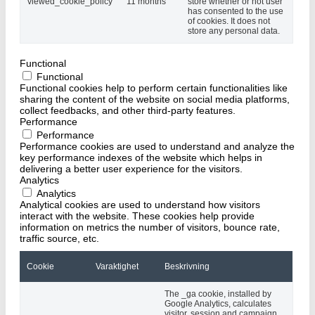
viewed_cookie_policy
11 months
store whether or not user
has consented to the use
of cookies. It does not
store any personal data.
Functional
Functional
Functional cookies help to perform certain functionalities like
sharing the content of the website on social media platforms,
collect feedbacks, and other third-party features.
Performance
Performance
Performance cookies are used to understand and analyze the
key performance indexes of the website which helps in
delivering a better user experience for the visitors.
Analytics
Analytics
Analytical cookies are used to understand how visitors
interact with the website. These cookies help provide
information on metrics the number of visitors, bounce rate,
traffic source, etc.
Cookie
Varaktighet
Beskrivning
The _ga cookie, installed by
Google Analytics, calculates
visitor, session and campaign