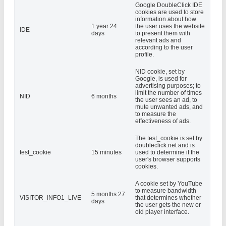
Google DoubleClick IDE
cookies are used to store
information about how
1 year 24
the user uses the website
IDE
days
to present them with
relevant ads and
according to the user
profile.
NID cookie, set by
Google, is used for
advertising purposes; to
limit the number of times
NID
6 months
the user sees an ad, to
mute unwanted ads, and
to measure the
effectiveness of ads.
The test_cookie is set by
doubleclick.net and is
test_cookie
15 minutes
used to determine if the
user's browser supports
cookies.
A cookie set by YouTube
to measure bandwidth
5 months 27
VISITOR_INFO1_LIVE
that determines whether
days
the user gets the new or
old player interface.