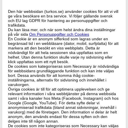
Den här webbsidan (turkos.se) använder cookies för att vi vill
ge våra besökare en bra service. Vi följer gällande svensk
och EU lag GDPR för hantering av personuppgifter och
trafikdata.
Du kan läsa mer, och när som helst ändra dina inställningar
på vår sida
Om Personuppgifter och Cookies
En Cookie är en anonym sifferkod som lagras under en
begränsad tid i en webbläsare (dator, mobil, surfplatta) för att
markera att den besökt en viss webbplats. Detta är
nödvändigt för att hela sessionen ska uppfattas som en
helhet. Utan denna funktion skulle varje ny sidvisning eller
klick uppfattas som ett nytt besök.
De cookies som kategoriseras som Necessary är nödvändiga
för webbsidans grundläggande funktion och kan inte väljas
bort. Dessa används för att komma ihåg cookie-
inställningarna, alternativ för sidvisning och innehållet i
varukorgen.
Övriga cookies är till för att optimera upplevelsen och ge
relevant information i våra webbtjänster på denna webbsida
samt i våra kanaler hos Meta (Facebook, Instagram) och hos
Google (Google, YouTube). För detta syfte delar vi
anonymiserad trafikdata (bland annat sidvisningar, innehåll i
varukorg) med de företagen. Den information vi delar är helt
anonym, den används endast för dessa syften och den
delges inte till någon annan.
De cookies som inte kategoriseras som Necessary kan väljas