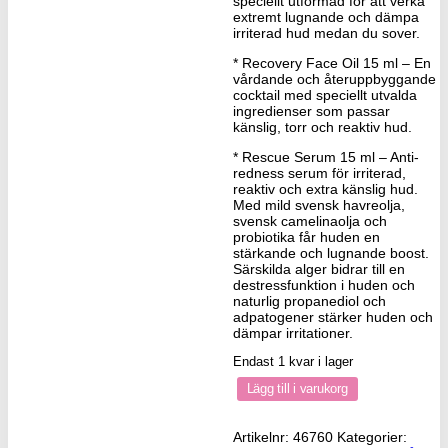
speciellt utformad för att verka
extremt lugnande och dämpa
irriterad hud medan du sover.
* Recovery Face Oil 15 ml – En
vårdande och återuppbyggande
cocktail med speciellt utvalda
ingredienser som passar
känslig, torr och reaktiv hud.
* Rescue Serum 15 ml – Anti-
redness serum för irriterad,
reaktiv och extra känslig hud.
Med mild svensk havreolja,
svensk camelinaolja och
probiotika får huden en
stärkande och lugnande boost.
Särskilda alger bidrar till en
destressfunktion i huden och
naturlig propanediol och
adpatogener stärker huden och
dämpar irritationer.
Endast 1 kvar i lager
Lägg till i varukorg
Artikelnr:
46760
Kategorier: