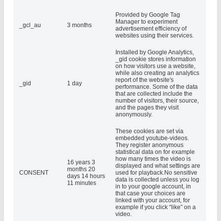
Provided by Google Tag
Manager to experiment
_gcl_au
3 months
advertisement efficiency of
websites using their services.
Installed by Google Analytics,
_gid cookie stores information
on how visitors use a website,
while also creating an analytics
report of the website's
_gid
1 day
performance. Some of the data
that are collected include the
number of visitors, their source,
and the pages they visit
anonymously.
These cookies are set via
embedded youtube-videos.
They register anonymous
statistical data on for example
how many times the video is
16 years 3
displayed and what settings are
months 20
CONSENT
used for playback.No sensitive
days 14 hours
data is collected unless you log
11 minutes
in to your google account, in
that case your choices are
linked with your account, for
example if you click “like” on a
video.