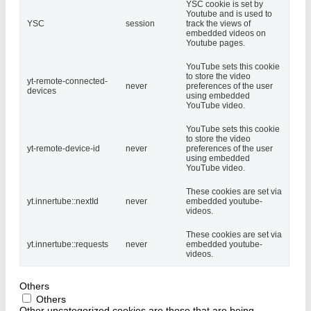
YSC cookie is set by
Youtube and is used to
YSC
session
track the views of
embedded videos on
Youtube pages.
YouTube sets this cookie
to store the video
yt-remote-connected-
never
preferences of the user
devices
using embedded
YouTube video.
YouTube sets this cookie
to store the video
yt-remote-device-id
never
preferences of the user
using embedded
YouTube video.
These cookies are set via
yt.innertube::nextId
never
embedded youtube-
videos.
These cookies are set via
yt.innertube::requests
never
embedded youtube-
videos.
Others
Others
Other uncategorized cookies are those that are being