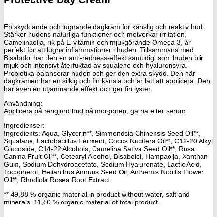
En skyddande och lugnande dagkräm för känslig och reaktiv hud.
Stärker hudens naturliga funktioner och motverkar irritation.
Camelinaolja, rik på E-vitamin och mjukgörande Omega 3, är
perfekt för att lugna inflammationer i huden. Tillsammans med
Bisabolol har den en anti-redness-effekt samtidigt som huden blir
mjuk och intensivt återfuktad av squalene och hyaluronsyra.
Probiotika balanserar huden och ger den extra skydd. Den här
dagkrämen har en silkig och fin känsla och är lätt att applicera. Den
har även en utjämnande effekt och ger fin lyster.
Användning:
Applicera på rengjord hud på morgonen, gärna efter serum.
Ingredienser:
Ingredients: Aqua, Glycerin**, Simmondsia Chinensis Seed Oil**,
Squalane, Lactobacillus Ferment, Cocos Nucifera Oil**, C12-20 Alkyl
Glucoside, C14-22 Alcohols, Camelina Sativa Seed Oil**, Rosa
Canina Fruit Oil**, Cetearyl Alcohol, Bisabolol, Hampaolja, Xanthan
Gum, Sodium Dehydroacetate, Sodium Hyaluronate, Lactic Acid,
Tocopherol, Helianthus Annuus Seed Oil, Anthemis Nobilis Flower
Oil**, Rhodiola Rosea Root Extract.
** 49,88 % organic material in product without water, salt and
minerals. 11,86 % organic material of total product.