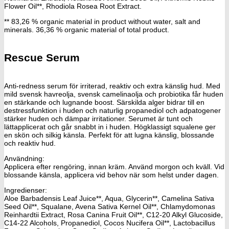
Flower Oil**, Rhodiola Rosea Root Extract.
** 83,26 % organic material in product without water, salt and
minerals. 36,36 % organic material of total product.
Rescue Serum
Anti-redness serum för irriterad, reaktiv och extra känslig hud. Med
mild svensk havreolja, svensk camelinaolja och probiotika får huden
en stärkande och lugnande boost. Särskilda alger bidrar till en
destressfunktion i huden och naturlig propanediol och adpatogener
stärker huden och dämpar irritationer. Serumet är tunt och
lättapplicerat och går snabbt in i huden. Högklassigt squalene ger
en skön och silkig känsla. Perfekt för att lugna känslig, blossande
och reaktiv hud.
Användning:
Applicera efter rengöring, innan kräm. Använd morgon och kväll. Vid
blossande känsla, applicera vid behov när som helst under dagen.
Ingredienser:
Aloe Barbadensis Leaf Juice**, Aqua, Glycerin**, Camelina Sativa
Seed Oil**, Squalane, Avena Sativa Kernel Oil**, Chlamydomonas
Reinhardtii Extract, Rosa Canina Fruit Oil**, C12-20 Alkyl Glucoside,
C14-22 Alcohols, Propanediol, Cocos Nucifera Oil**, Lactobacillus