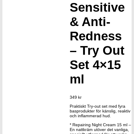
Sensitive
& Anti-
Redness
– Try Out
Set 4×15
ml
349
kr
Praktiskt Try-out set med fyra
basprodukter för känslig, reaktiv
och inflammerad hud.
* Repairing Night Cream 15 ml –
En nattkräm utöver det vanliga,