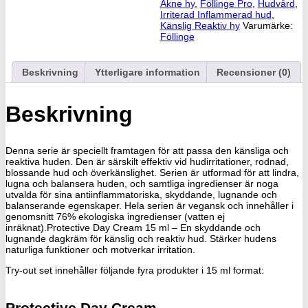
Akne hy
,
Föllinge Pro
,
Hudvård
,
Irriterad Inflammerad hud
,
Känslig Reaktiv hy
Varumärke:
Föllinge
Beskrivning
Ytterligare information
Recensioner (0)
Beskrivning
Denna serie är speciellt framtagen för att passa den känsliga och
reaktiva huden. Den är särskilt effektiv vid hudirritationer, rodnad,
blossande hud och överkänslighet. Serien är utformad för att lindra,
lugna och balansera huden, och samtliga ingredienser är noga
utvalda för sina antiinflammatoriska, skyddande, lugnande och
balanserande egenskaper. Hela serien är vegansk och innehåller i
genomsnitt 76% ekologiska ingredienser (vatten ej
inräknat).Protective Day Cream 15 ml – En skyddande och
lugnande dagkräm för känslig och reaktiv hud. Stärker hudens
naturliga funktioner och motverkar irritation.
Try-out set innehåller följande fyra produkter i 15 ml format:
Protective Day Cream