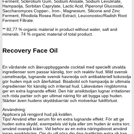
Ferment, Sclerotium Gum, Sodium Anisate, Sodium Levulinate,
Hampaolja, Sorbitan Caprylate, Lactic Acid, Piperonyl Glucoside,
Saccharomyces Copper-, Iron-, Magnesium, Silicone and Zinc
Ferment, Rhodiola Rosea Root Extract, Leuconostoc/Radish Root
Ferment Filtrate.
** 82,77 % organic material in product without water, salt and
minerals. 74 % organic material of total product.
Recovery Face Oil
En vårdande och återuppbyggande cocktail med speciellt utvalda
ingredienser som passar känslig, torr och reaktiv hud. Mild svensk
camelinaolja, lugnande svensk havreolja och antibakteriell kokosolja
gör huden mjuk och återfuktad. Bisabolol och hampaolja är ultimata
ingredienser för känslig och irriterad hud. Läkeväxten ringblomma
ger en extra lugnande effekt. Den här ansiktsoljan lugnar irritationer
och röda partier och ger ultimat näring för att bygga upp huden.
Stärker även hudens skyddsbarriär och motverkar fuktförlust.
Användning:
Applicera på rengjord hud på kvällen.
Tips! Använd efter serum för en extra lugnande effekt. För att ge
huden extra skydd, exempelvis vid kyla eller om huden är extra torr,
använd ovanpå kräm. Vid behov av en extra näringsboost använd
innan ansiktskräm. Om du vill göra din dag-/nattkräm extra rik kan