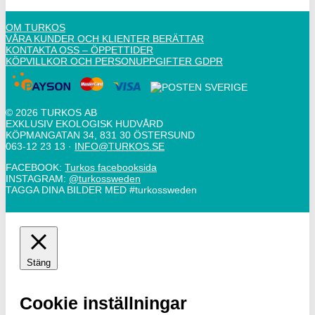
OM TURKOS
VÅRA KUNDER OCH KLIENTER BERÄTTAR
KONTAKTA OSS – ÖPPETTIDER
KÖPVILLKOR OCH PERSONUPPGIFTER GDPR
© 2026 TURKOS AB
EXKLUSIV EKOLOGISK HUDVÅRD
KÖPMANGATAN 34, 831 30 ÖSTERSUND
063-12 23 13
·
INFO@TURKOS.SE
FACEBOOK:
Turkos facebooksida
INSTAGRAM:
@turkossweden
TAGGA DINA BILDER MED
#turkossweden
Stäng
Cookie inställningar