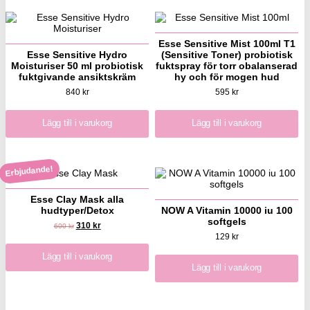
Esse Sensitive Mist 100ml T1
Esse Sensitive Hydro
(Sensitive Toner) probiotisk
Moisturiser 50 ml probiotisk
fuktspray för torr obalanserad
fuktgivande ansiktskräm
hy och för mogen hud
840
kr
595
kr
Lägg till i varukorg
Lägg till i varukorg
Erbjudande!
Esse Clay Mask alla
hudtyper/Detox
NOW A Vitamin 10000 iu 100
softgels
310
kr
600
kr
129
kr
Lägg till i varukorg
Lägg till i varukorg