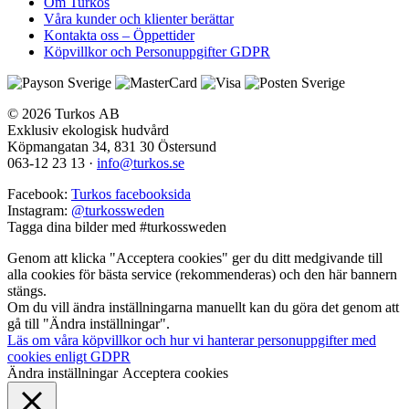
Om Turkos
Våra kunder och klienter berättar
Kontakta oss – Öppettider
Köpvillkor och Personuppgifter GDPR
© 2026 Turkos AB
Exklusiv ekologisk hudvård
Köpmangatan 34, 831 30 Östersund
063-12 23 13
·
info@turkos.se
Facebook:
Turkos facebooksida
Instagram:
@turkossweden
Tagga dina bilder med
#turkossweden
Genom att klicka "Acceptera cookies" ger du ditt medgivande till
alla cookies för bästa service (rekommenderas) och den här bannern
stängs.
Om du vill ändra inställningarna manuellt kan du göra det genom att
gå till "Ändra inställningar".
Läs om våra köpvillkor och hur vi hanterar personuppgifter med
cookies enligt GDPR
Ändra inställningar
Acceptera cookies