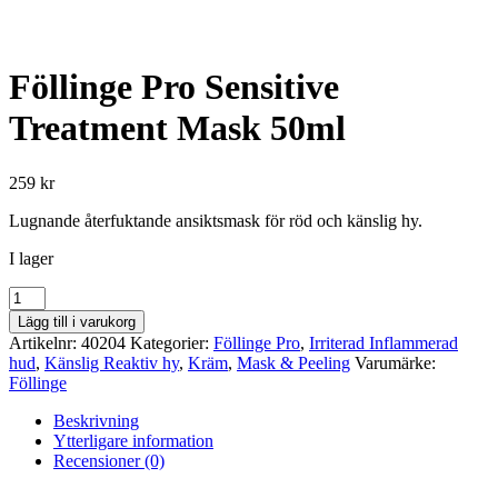
Föllinge Pro Sensitive
Treatment Mask 50ml
259
kr
Lugnande återfuktande ansiktsmask för röd och känslig hy.
I lager
Föllinge
Pro
Lägg till i varukorg
Sensitive
Artikelnr:
40204
Kategorier:
Föllinge Pro
,
Irriterad Inflammerad
Treatment
hud
,
Känslig Reaktiv hy
,
Kräm
,
Mask & Peeling
Varumärke:
Mask
Föllinge
50ml
mängd
Beskrivning
Ytterligare information
Recensioner (0)