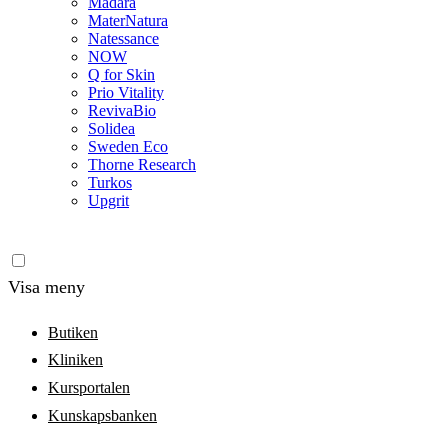
Madara
MaterNatura
Natessance
NOW
Q for Skin
Prio Vitality
RevivaBio
Solidea
Sweden Eco
Thorne Research
Turkos
Upgrit
Visa meny
Butiken
Kliniken
Kursportalen
Kunskapsbanken