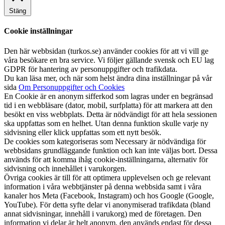
Stäng
Cookie inställningar
Den här webbsidan (turkos.se) använder cookies för att vi vill ge
våra besökare en bra service. Vi följer gällande svensk och EU lag
GDPR för hantering av personuppgifter och trafikdata.
Du kan läsa mer, och när som helst ändra dina inställningar på vår
sida
Om Personuppgifter och Cookies
En Cookie är en anonym sifferkod som lagras under en begränsad
tid i en webbläsare (dator, mobil, surfplatta) för att markera att den
besökt en viss webbplats. Detta är nödvändigt för att hela sessionen
ska uppfattas som en helhet. Utan denna funktion skulle varje ny
sidvisning eller klick uppfattas som ett nytt besök.
De cookies som kategoriseras som Necessary är nödvändiga för
webbsidans grundläggande funktion och kan inte väljas bort. Dessa
används för att komma ihåg cookie-inställningarna, alternativ för
sidvisning och innehållet i varukorgen.
Övriga cookies är till för att optimera upplevelsen och ge relevant
information i våra webbtjänster på denna webbsida samt i våra
kanaler hos Meta (Facebook, Instagram) och hos Google (Google,
YouTube). För detta syfte delar vi anonymiserad trafikdata (bland
annat sidvisningar, innehåll i varukorg) med de företagen. Den
information vi delar är helt anonym, den används endast för dessa