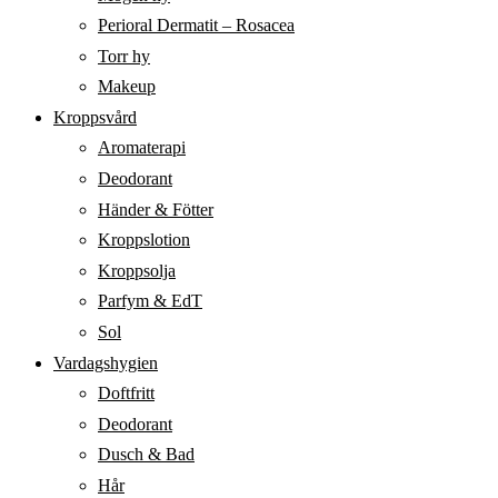
Perioral Dermatit – Rosacea
Torr hy
Makeup
Kroppsvård
Aromaterapi
Deodorant
Händer & Fötter
Kroppslotion
Kroppsolja
Parfym & EdT
Sol
Vardagshygien
Doftfritt
Deodorant
Dusch & Bad
Hår