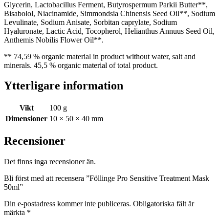
Glycerin, Lactobacillus Ferment, Butyrospermum Parkii Butter**,
Bisabolol, Niacinamide, Simmondsia Chinensis Seed Oil**, Sodium
Levulinate, Sodium Anisate, Sorbitan caprylate, Sodium
Hyaluronate, Lactic Acid, Tocopherol, Helianthus Annuus Seed Oil,
Anthemis Nobilis Flower Oil**.
** 74,59 % organic material in product without water, salt and
minerals. 45,5 % organic material of total product.
Ytterligare information
Vikt
100 g
Dimensioner
10 × 50 × 40 mm
Recensioner
Det finns inga recensioner än.
Bli först med att recensera ”Föllinge Pro Sensitive Treatment Mask
50ml”
Din e-postadress kommer inte publiceras.
Obligatoriska fält är
märkta
*