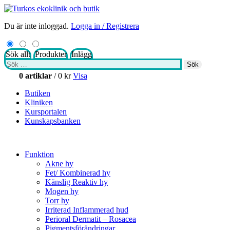
Du är inte inloggad.
Logga in / Registrera
Sök allt
Produkter
Inlägg
Sök
Sök
efter:
0 artiklar
/
0
kr
Visa
Butiken
Kliniken
Kursportalen
Kunskapsbanken
Funktion
Akne hy
Fet/ Kombinerad hy
Känslig Reaktiv hy
Mogen hy
Torr hy
Irriterad Inflammerad hud
Perioral Dermatit – Rosacea
Pigmentsförändringar