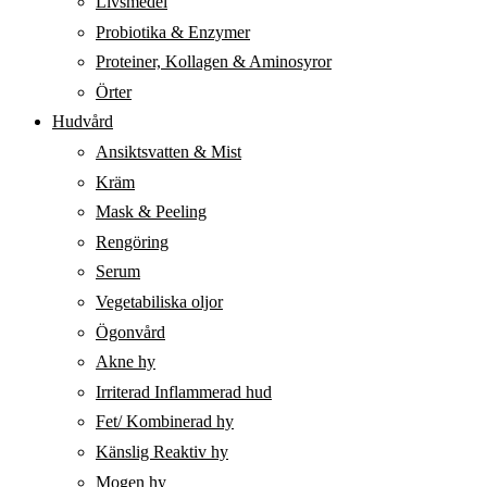
Livsmedel
Probiotika & Enzymer
Proteiner, Kollagen & Aminosyror
Örter
Hudvård
Ansiktsvatten & Mist
Kräm
Mask & Peeling
Rengöring
Serum
Vegetabiliska oljor
Ögonvård
Akne hy
Irriterad Inflammerad hud
Fet/ Kombinerad hy
Känslig Reaktiv hy
Mogen hy