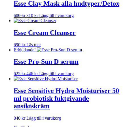
Esse Clay Mask alla hudtyper/Detox
Det
Det
600
kr
310
kr
Lägg till i varukorg
ursprungliga
nuvarande
priset
priset
var:
är:
Esse Cream Cleanser
600 kr.
310 kr.
690
kr
Läs mer
Erbjudande!
Esse Pro-Sun D serum
Det
Det
625
kr
446
kr
Lägg till i varukorg
ursprungliga
nuvarande
priset
priset
var:
är:
Esse Sensitive Hydro Moisturiser 50
625 kr.
446 kr.
ml probiotisk fuktgivande
ansiktskräm
840
kr
Lägg till i varukorg