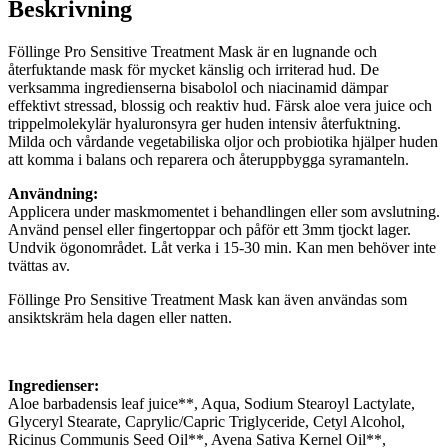
Beskrivning
Föllinge Pro Sensitive Treatment Mask är en lugnande och
återfuktande mask för mycket känslig och irriterad hud. De
verksamma ingredienserna bisabolol och niacinamid dämpar
effektivt stressad, blossig och reaktiv hud. Färsk aloe vera juice och
trippelmolekylär hyaluronsyra ger huden intensiv återfuktning.
Milda och vårdande vegetabiliska oljor och probiotika hjälper huden
att komma i balans och reparera och återuppbygga syramanteln.
Användning:
Applicera under maskmomentet i behandlingen eller som avslutning.
Använd pensel eller fingertoppar och påför ett 3mm tjockt lager.
Undvik ögonområdet. Låt verka i 15-30 min. Kan men behöver inte
tvättas av.
Föllinge Pro Sensitive Treatment Mask kan även användas som
ansiktskräm hela dagen eller natten.
Ingredienser:
Aloe barbadensis leaf juice**, Aqua, Sodium Stearoyl Lactylate,
Glyceryl Stearate, Caprylic/Capric Triglyceride, Cetyl Alcohol,
Ricinus Communis Seed Oil**, Avena Sativa Kernel Oil**,