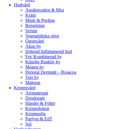
Hudvård
Ansiktsvatten & Mist
Kräm
Mask & Peeling
Rengöring
Serum
Vegetabiliska oljor
Ögonvård
Akne hy
Irriterad Inflammerad hud
Fet/ Kombinerad hy
Känslig Reaktiv hy
Mogen hy
Perioral Dermatit – Rosacea
Torr hy
Makeup
Kroppsvård
Aromaterapi
Deodorant
Händer & Fötter
Kroppslotion
Kroppsolja
Parfym & EdT
Sol