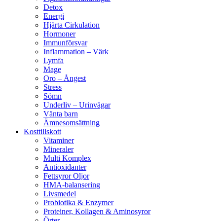
Detox
Energi
Hjärta Cirkulation
Hormoner
Immunförsvar
Inflammation – Värk
Lymfa
Mage
Oro – Ångest
Stress
Sömn
Underliv – Urinvägar
Vänta barn
Ämnesomsättning
Kosttillskott
Vitaminer
Mineraler
Multi Komplex
Antioxidanter
Fettsyror Oljor
HMA-balansering
Livsmedel
Probiotika & Enzymer
Proteiner, Kollagen & Aminosyror
Örter