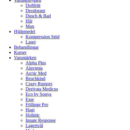
Vardagshygien
Doftfritt
Deodorant
Dusch & Bad
Hår
Mun
Hjälpmedel
Kompression Stöd
Laser
Behandlingar
Kurser
Varumärken
Alpha Plus
Alqvimia
Arctic Med
Beachkind
Crazy Rumors
Derivata Medicus
Eco by Sonya
Esse
Föllinge Pro
Hagi
Holistic
Innate Response
Lagertvål