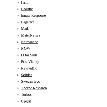
Hagi
Holistic
Innate Response
Lagertvål
Madara
MaterNatura
Natessance
NOW
Q for Skin
Prio Vitality
RevivaBio
Solidea
Sweden Eco
Thorne Research
Turkos
Upgrit