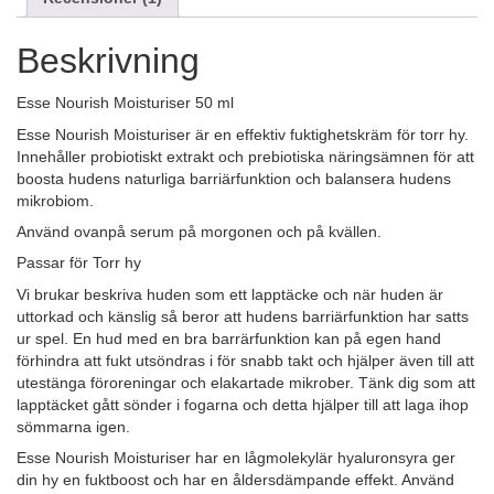
Beskrivning
Esse Nourish Moisturiser 50 ml
Esse Nourish Moisturiser är en effektiv fuktighetskräm för torr hy.
Innehåller probiotiskt extrakt och prebiotiska näringsämnen för att
boosta hudens naturliga barriärfunktion och balansera hudens
mikrobiom.
Använd ovanpå serum på morgonen och på kvällen.
Passar för Torr hy
Vi brukar beskriva huden som ett lapptäcke och när huden är
uttorkad och känslig så beror att hudens barriärfunktion har satts
ur spel. En hud med en bra barrärfunktion kan på egen hand
förhindra att fukt utsöndras i för snabb takt och hjälper även till att
utestänga föroreningar och elakartade mikrober. Tänk dig som att
lapptäcket gått sönder i fogarna och detta hjälper till att laga ihop
sömmarna igen.
Esse Nourish Moisturiser har en lågmolekylär hyaluronsyra ger
din hy en fuktboost och har en åldersdämpande effekt. Använd