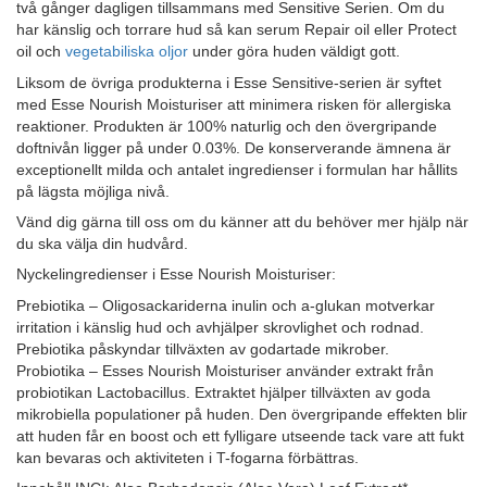
två gånger dagligen tillsammans med Sensitive Serien. Om du
har känslig och torrare hud så kan serum Repair oil eller Protect
oil och
vegetabiliska oljor
under göra huden väldigt gott.
Liksom de övriga produkterna i Esse Sensitive-serien är syftet
med Esse Nourish Moisturiser att minimera risken för allergiska
reaktioner. Produkten är 100% naturlig och den övergripande
doftnivån ligger på under 0.03%. De konserverande ämnena är
exceptionellt milda och antalet ingredienser i formulan har hållits
på lägsta möjliga nivå.
Vänd dig gärna till oss om du känner att du behöver mer hjälp när
du ska välja din hudvård.
Nyckelingredienser i Esse Nourish Moisturiser:
Prebiotika – Oligosackariderna inulin och a-glukan motverkar
irritation i känslig hud och avhjälper skrovlighet och rodnad.
Prebiotika påskyndar tillväxten av godartade mikrober.
Probiotika – Esses Nourish Moisturiser använder extrakt från
probiotikan Lactobacillus. Extraktet hjälper tillväxten av goda
mikrobiella populationer på huden. Den övergripande effekten blir
att huden får en boost och ett fylligare utseende tack vare att fukt
kan bevaras och aktiviteten i T-fogarna förbättras.