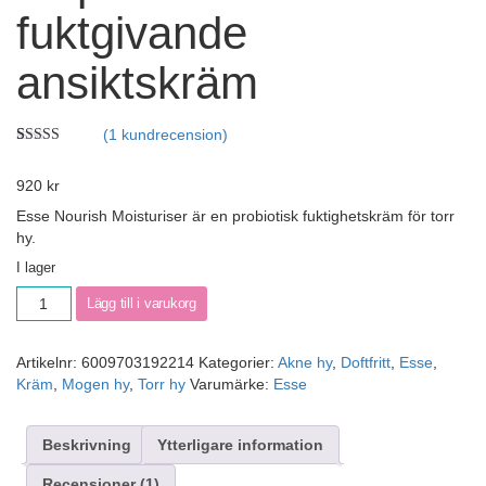
fuktgivande
ansiktskräm
(
1
kundrecension)
Betygsatt
1
5.00
av 5
920
kr
baserat på
kundrecension
Esse Nourish Moisturiser är en probiotisk fuktighetskräm för torr
hy.
I lager
Lägg till i varukorg
Artikelnr:
6009703192214
Kategorier:
Akne hy
,
Doftfritt
,
Esse
,
Kräm
,
Mogen hy
,
Torr hy
Varumärke:
Esse
Beskrivning
Ytterligare information
Recensioner (1)