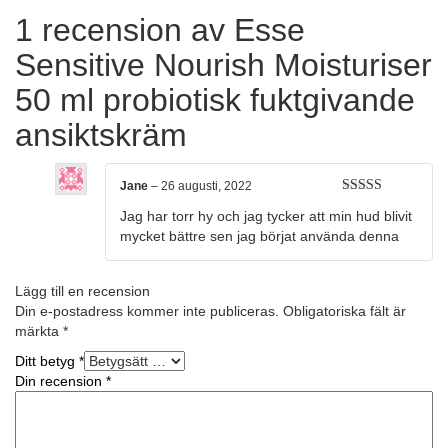
1 recension av
Esse
Sensitive Nourish Moisturiser
50 ml probiotisk fuktgivande
ansiktskräm
Jane
–
26 augusti, 2022
5
Betygsatt
Jag har torr hy och jag tycker att min hud blivit
av 5
mycket bättre sen jag börjat använda denna
Lägg till en recension
Din e-postadress kommer inte publiceras.
Obligatoriska fält är
märkta
*
Ditt betyg
*
Din recension
*