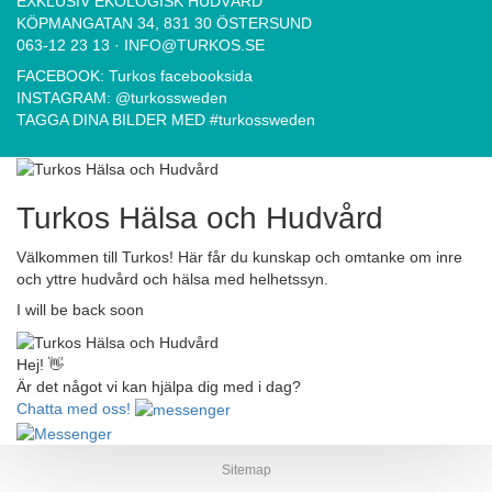
EXKLUSIV EKOLOGISK HUDVÅRD
KÖPMANGATAN 34, 831 30 ÖSTERSUND
063-12 23 13
·
INFO@TURKOS.SE
FACEBOOK:
Turkos facebooksida
INSTAGRAM:
@turkossweden
TAGGA DINA BILDER MED
#turkossweden
Turkos Hälsa och Hudvård
Välkommen till Turkos! Här får du kunskap och omtanke om inre
och yttre hudvård och hälsa med helhetssyn.
I will be back soon
Hej! 👋
Är det något vi kan hjälpa dig med i dag?
Chatta med oss!
Sitemap