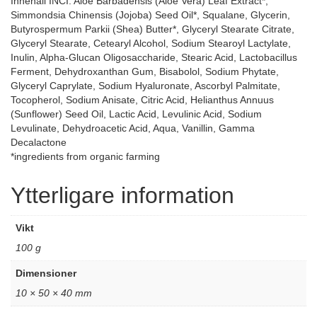
Innehåll INCI: Aloe Barbadensis (Aloe Vera) Leaf Extract*,
Simmondsia Chinensis (Jojoba) Seed Oil*, Squalane, Glycerin,
Butyrospermum Parkii (Shea) Butter*, Glyceryl Stearate Citrate,
Glyceryl Stearate, Cetearyl Alcohol, Sodium Stearoyl Lactylate,
Inulin, Alpha-Glucan Oligosaccharide, Stearic Acid, Lactobacillus
Ferment, Dehydroxanthan Gum, Bisabolol, Sodium Phytate,
Glyceryl Caprylate, Sodium Hyaluronate, Ascorbyl Palmitate,
Tocopherol, Sodium Anisate, Citric Acid, Helianthus Annuus
(Sunflower) Seed Oil, Lactic Acid, Levulinic Acid, Sodium
Levulinate, Dehydroacetic Acid, Aqua, Vanillin, Gamma
Decalactone
*ingredients from organic farming
Ytterligare information
Vikt
100 g
Dimensioner
10 × 50 × 40 mm