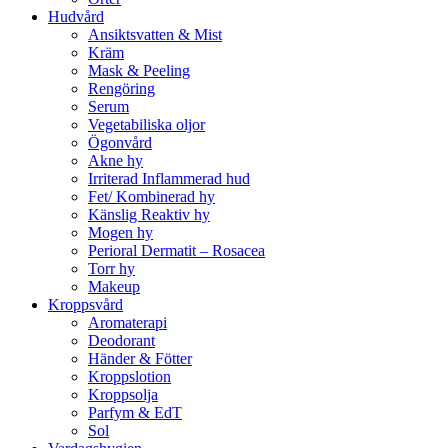
Hudvård
Ansiktsvatten & Mist
Kräm
Mask & Peeling
Rengöring
Serum
Vegetabiliska oljor
Ögonvård
Akne hy
Irriterad Inflammerad hud
Fet/ Kombinerad hy
Känslig Reaktiv hy
Mogen hy
Perioral Dermatit – Rosacea
Torr hy
Makeup
Kroppsvård
Aromaterapi
Deodorant
Händer & Fötter
Kroppslotion
Kroppsolja
Parfym & EdT
Sol