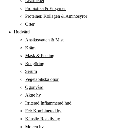
Livsmedel
Probiotika & Enzymer
Proteiner, Kollagen & Aminosyror
Örter
Hudvård
Ansiktsvatten & Mist
Kräm
Mask & Peeling
Rengöring
Serum
Vegetabiliska oljor
Ögonvård
Akne hy
Irriterad Inflammerad hud
Fet/ Kombinerad hy
Känslig Reaktiv hy
Mogen hy