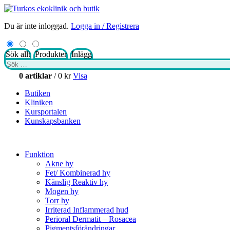
Du är inte inloggad.
Logga in / Registrera
Sök allt
Produkter
Inlägg
Sök
efter:
0 artiklar
/
0
kr
Visa
Butiken
Kliniken
Kursportalen
Kunskapsbanken
Funktion
Akne hy
Fet/ Kombinerad hy
Känslig Reaktiv hy
Mogen hy
Torr hy
Irriterad Inflammerad hud
Perioral Dermatit – Rosacea
Pigmentsförändringar