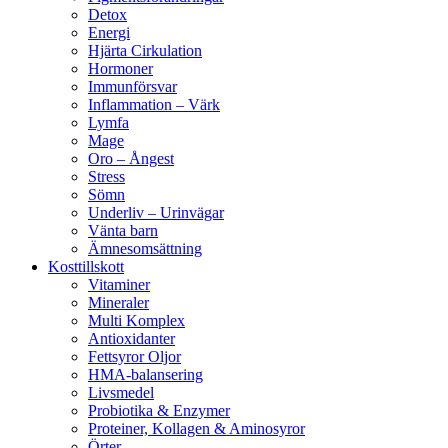
Detox
Energi
Hjärta Cirkulation
Hormoner
Immunförsvar
Inflammation – Värk
Lymfa
Mage
Oro – Ångest
Stress
Sömn
Underliv – Urinvägar
Vänta barn
Ämnesomsättning
Kosttillskott
Vitaminer
Mineraler
Multi Komplex
Antioxidanter
Fettsyror Oljor
HMA-balansering
Livsmedel
Probiotika & Enzymer
Proteiner, Kollagen & Aminosyror
Örter