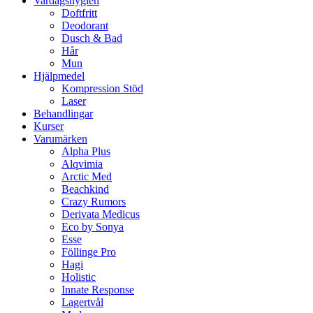
Vardagshygien
Doftfritt
Deodorant
Dusch & Bad
Hår
Mun
Hjälpmedel
Kompression Stöd
Laser
Behandlingar
Kurser
Varumärken
Alpha Plus
Alqvimia
Arctic Med
Beachkind
Crazy Rumors
Derivata Medicus
Eco by Sonya
Esse
Föllinge Pro
Hagi
Holistic
Innate Response
Lagertvål