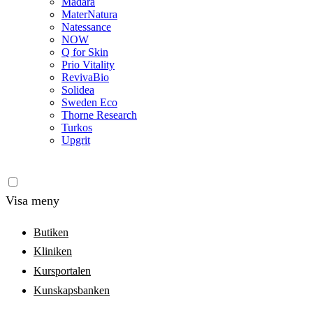
Madara
MaterNatura
Natessance
NOW
Q for Skin
Prio Vitality
RevivaBio
Solidea
Sweden Eco
Thorne Research
Turkos
Upgrit
Visa meny
Butiken
Kliniken
Kursportalen
Kunskapsbanken