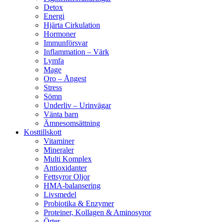
Detox
Energi
Hjärta Cirkulation
Hormoner
Immunförsvar
Inflammation – Värk
Lymfa
Mage
Oro – Ångest
Stress
Sömn
Underliv – Urinvägar
Vänta barn
Ämnesomsättning
Kosttillskott
Vitaminer
Mineraler
Multi Komplex
Antioxidanter
Fettsyror Oljor
HMA-balansering
Livsmedel
Probiotika & Enzymer
Proteiner, Kollagen & Aminosyror
Örter