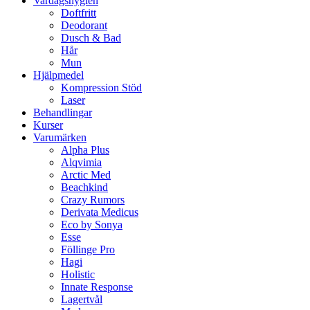
Vardagshygien
Doftfritt
Deodorant
Dusch & Bad
Hår
Mun
Hjälpmedel
Kompression Stöd
Laser
Behandlingar
Kurser
Varumärken
Alpha Plus
Alqvimia
Arctic Med
Beachkind
Crazy Rumors
Derivata Medicus
Eco by Sonya
Esse
Föllinge Pro
Hagi
Holistic
Innate Response
Lagertvål