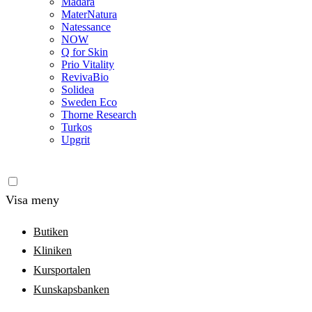
Madara
MaterNatura
Natessance
NOW
Q for Skin
Prio Vitality
RevivaBio
Solidea
Sweden Eco
Thorne Research
Turkos
Upgrit
Visa meny
Butiken
Kliniken
Kursportalen
Kunskapsbanken