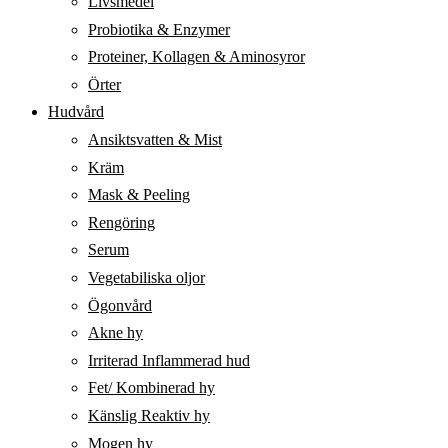
Livsmedel
Probiotika & Enzymer
Proteiner, Kollagen & Aminosyror
Örter
Hudvård
Ansiktsvatten & Mist
Kräm
Mask & Peeling
Rengöring
Serum
Vegetabiliska oljor
Ögonvård
Akne hy
Irriterad Inflammerad hud
Fet/ Kombinerad hy
Känslig Reaktiv hy
Mogen hy