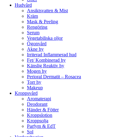
Hudvård
Ansiktsvatten & Mist
Kräm
Mask & Peeling
Rengöring
Serum
Vegetabiliska oljor
Ögonvård
Akne hy
Irriterad Inflammerad hud
Fet/ Kombinerad hy
Känslig Reaktiv hy
Mogen hy
Perioral Dermatit – Rosacea
Torr hy
Makeup
Kroppsvård
Aromaterapi
Deodorant
Händer & Fötter
Kroppslotion
Kroppsolja
Parfym & EdT
Sol