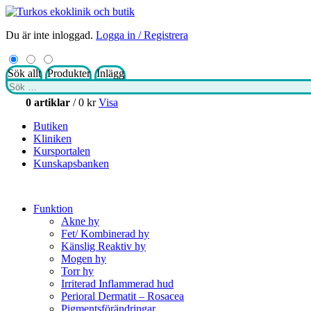
Du är inte inloggad.
Logga in / Registrera
Sök allt
Produkter
Inlägg
Sök
efter:
0 artiklar
/
0
kr
Visa
Butiken
Kliniken
Kursportalen
Kunskapsbanken
Funktion
Akne hy
Fet/ Kombinerad hy
Känslig Reaktiv hy
Mogen hy
Torr hy
Irriterad Inflammerad hud
Perioral Dermatit – Rosacea
Pigmentsförändringar