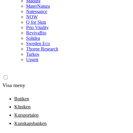
Madara
MaterNatura
Natessance
NOW
Q for Skin
Prio Vitality
RevivaBio
Solidea
Sweden Eco
Thorne Research
Turkos
Upgrit
Visa meny
Butiken
Kliniken
Kursportalen
Kunskapsbanken