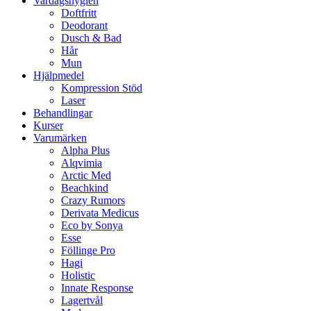
Vardagshygien
Doftfritt
Deodorant
Dusch & Bad
Hår
Mun
Hjälpmedel
Kompression Stöd
Laser
Behandlingar
Kurser
Varumärken
Alpha Plus
Alqvimia
Arctic Med
Beachkind
Crazy Rumors
Derivata Medicus
Eco by Sonya
Esse
Föllinge Pro
Hagi
Holistic
Innate Response
Lagertvål