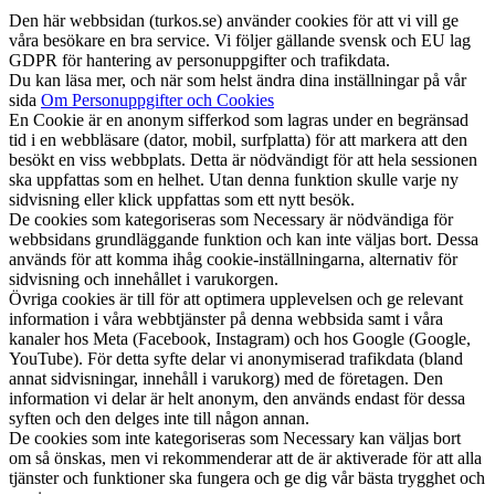
Den här webbsidan (turkos.se) använder cookies för att vi vill ge
våra besökare en bra service. Vi följer gällande svensk och EU lag
GDPR för hantering av personuppgifter och trafikdata.
Du kan läsa mer, och när som helst ändra dina inställningar på vår
sida
Om Personuppgifter och Cookies
En Cookie är en anonym sifferkod som lagras under en begränsad
tid i en webbläsare (dator, mobil, surfplatta) för att markera att den
besökt en viss webbplats. Detta är nödvändigt för att hela sessionen
ska uppfattas som en helhet. Utan denna funktion skulle varje ny
sidvisning eller klick uppfattas som ett nytt besök.
De cookies som kategoriseras som Necessary är nödvändiga för
webbsidans grundläggande funktion och kan inte väljas bort. Dessa
används för att komma ihåg cookie-inställningarna, alternativ för
sidvisning och innehållet i varukorgen.
Övriga cookies är till för att optimera upplevelsen och ge relevant
information i våra webbtjänster på denna webbsida samt i våra
kanaler hos Meta (Facebook, Instagram) och hos Google (Google,
YouTube). För detta syfte delar vi anonymiserad trafikdata (bland
annat sidvisningar, innehåll i varukorg) med de företagen. Den
information vi delar är helt anonym, den används endast för dessa
syften och den delges inte till någon annan.
De cookies som inte kategoriseras som Necessary kan väljas bort
om så önskas, men vi rekommenderar att de är aktiverade för att alla
tjänster och funktioner ska fungera och ge dig vår bästa trygghet och