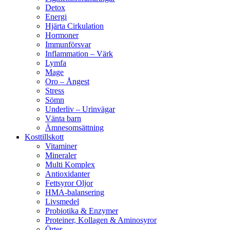
Detox
Energi
Hjärta Cirkulation
Hormoner
Immunförsvar
Inflammation – Värk
Lymfa
Mage
Oro – Ångest
Stress
Sömn
Underliv – Urinvägar
Vänta barn
Ämnesomsättning
Kosttillskott
Vitaminer
Mineraler
Multi Komplex
Antioxidanter
Fettsyror Oljor
HMA-balansering
Livsmedel
Probiotika & Enzymer
Proteiner, Kollagen & Aminosyror
Örter