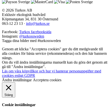
© 2026 Turkos AB
Exklusiv ekologisk hudvård
Köpmangatan 34, 831 30 Östersund
063-12 23 13
·
info@turkos.se
Facebook:
Turkos facebooksida
Instagram:
@turkossweden
Tagga dina bilder med
#turkossweden
Genom att klicka "Acceptera cookies" ger du ditt medgivande till
alla cookies för bästa service (rekommenderas) och den här bannern
stängs.
Om du vill ändra inställningarna manuellt kan du göra det genom att
gå till "Ändra inställningar".
Läs om våra köpvillkor och hur vi hanterar personuppgifter med
cookies enligt GDPR
Ändra inställningar
Acceptera cookies
Stäng
Cookie inställningar