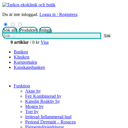
Du är inte inloggad.
Logga in / Registrera
Sök allt
Produkter
Inlägg
Sök
Sök
efter:
0 artiklar
/
0
kr
Visa
Butiken
Kliniken
Kursportalen
Kunskapsbanken
Funktion
Akne hy
Fet/ Kombinerad hy
Känslig Reaktiv hy
Mogen hy
Torr hy
Irriterad Inflammerad hud
Perioral Dermatit – Rosacea
Pigmentsförändringar