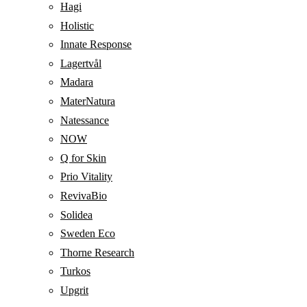
Hagi
Holistic
Innate Response
Lagertvål
Madara
MaterNatura
Natessance
NOW
Q for Skin
Prio Vitality
RevivaBio
Solidea
Sweden Eco
Thorne Research
Turkos
Upgrit