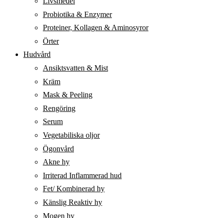
Livsmedel
Probiotika & Enzymer
Proteiner, Kollagen & Aminosyror
Örter
Hudvård
Ansiktsvatten & Mist
Kräm
Mask & Peeling
Rengöring
Serum
Vegetabiliska oljor
Ögonvård
Akne hy
Irriterad Inflammerad hud
Fet/ Kombinerad hy
Känslig Reaktiv hy
Mogen hy