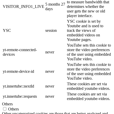
to measure bandwidth that
5 months 27
VISITOR_INFO1_LIVE
determines whether the
days
user gets the new or old
player interface.
YSC cookie is set by
Youtube and is used to
YSC
session
track the views of
embedded videos on
Youtube pages.
YouTube sets this cookie to
yt-remote-connected-
store the video preferences
never
devices
of the user using embedded
YouTube video.
YouTube sets this cookie to
store the video preferences
yt-remote-device-id
never
of the user using embedded
YouTube video.
These cookies are set via
yt.innertube::nextId
never
embedded youtube-videos.
These cookies are set via
yt.innertube::requests
never
embedded youtube-videos.
Others
Others
Other uncategorized cookies are those that are being analyzed and