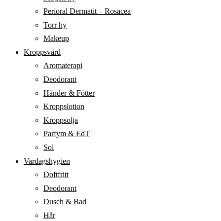
Perioral Dermatit – Rosacea
Torr hy
Makeup
Kroppsvård
Aromaterapi
Deodorant
Händer & Fötter
Kroppslotion
Kroppsolja
Parfym & EdT
Sol
Vardagshygien
Doftfritt
Deodorant
Dusch & Bad
Hår