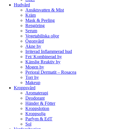
Hudvård
Ansiktsvatten & Mist
Kräm
Mask & Peeling
Rengöring
Serum
Vegetabiliska oljor
Ögonvård
Akne hy
Irriterad Inflammerad hud
Fet/ Kombinerad hy
Känslig Reaktiv hy
Mogen hy
Perioral Dermatit – Rosacea
Torr hy
Makeup
Kroppsvård
Aromaterapi
Deodorant
Händer & Fötter
Kroppslotion
Kroppsolja
Parfym & EdT
Sol