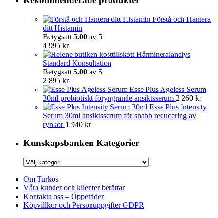
Rekommenderade produkter
Förstå och Hantera
ditt Histamin
Betygsatt
5.00
av 5
4 995
kr
Hårmineralanalys
Standard Konsultation
Betygsatt
5.00
av 5
2 895
kr
Esse Plus Ageless Serum
30ml probiotiskt föryngrande ansiktsserum
2 260
kr
Esse Plus Intensity
Serum 30ml ansiktsserum för snabb reducering av
rynkor
1 940
kr
Kunskapsbanken Kategorier
Kunskapsbanken
Kategorier
Om Turkos
Våra kunder och klienter berättar
Kontakta oss – Öppettider
Köpvillkor och Personuppgifter GDPR