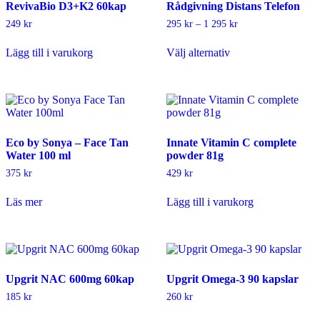
RevivaBio D3+K2 60kap
Rådgivning Distans Telefon
Prisintervall:
249
kr
295
kr
–
1 295
kr
295 kr
Den
till
Lägg till i varukorg
Välj alternativ
här
1
produkten
295 kr
har
flera
varianter.
De
olika
Eco by Sonya – Face Tan
Innate Vitamin C complete
alternativen
Water 100 ml
powder 81g
kan
väljas
375
kr
429
kr
på
produktsidan
Läs mer
Lägg till i varukorg
Upgrit NAC 600mg 60kap
Upgrit Omega-3 90 kapslar
185
kr
260
kr