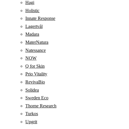
Hagi
Holistic
Innate Response
Lagertvål
Madara
MaterNatura
Natessance
NOW
Q for Skin
Prio Vitality
RevivaBio
Solidea
Sweden Eco
Thorne Research
Turkos
Upgrit