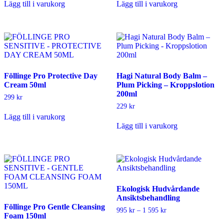
Lägg till i varukorg
Lägg till i varukorg
Föllinge Pro Protective Day
Hagi Natural Body Balm –
Cream 50ml
Plum Picking – Kroppslotion
200ml
299
kr
229
kr
Lägg till i varukorg
Lägg till i varukorg
Ekologisk Hudvårdande
Ansiktsbehandling
Föllinge Pro Gentle Cleansing
Prisintervall:
995
kr
–
1 595
kr
Foam 150ml
995 kr
Den