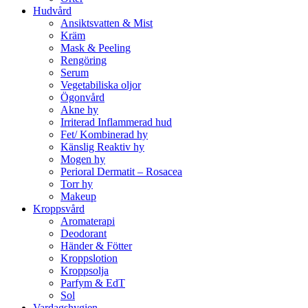
Hudvård
Ansiktsvatten & Mist
Kräm
Mask & Peeling
Rengöring
Serum
Vegetabiliska oljor
Ögonvård
Akne hy
Irriterad Inflammerad hud
Fet/ Kombinerad hy
Känslig Reaktiv hy
Mogen hy
Perioral Dermatit – Rosacea
Torr hy
Makeup
Kroppsvård
Aromaterapi
Deodorant
Händer & Fötter
Kroppslotion
Kroppsolja
Parfym & EdT
Sol
Vardagshygien