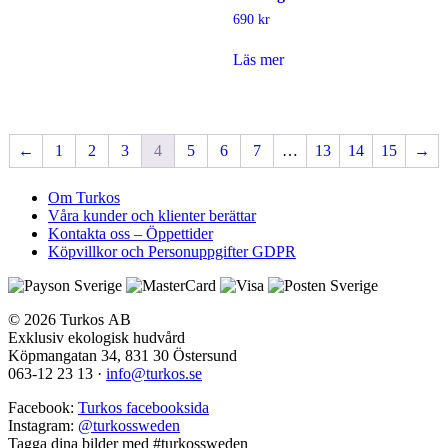
690
kr
Läs mer
←
1
2
3
4
5
6
7
…
13
14
15
→
Om Turkos
Våra kunder och klienter berättar
Kontakta oss – Öppettider
Köpvillkor och Personuppgifter GDPR
© 2026 Turkos AB
Exklusiv ekologisk hudvård
Köpmangatan 34, 831 30 Östersund
063-12 23 13
·
info@turkos.se
Facebook:
Turkos facebooksida
Instagram:
@turkossweden
Tagga dina bilder med
#turkossweden