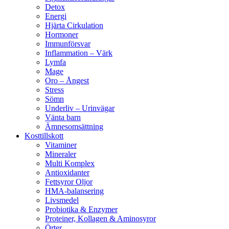
Detox
Energi
Hjärta Cirkulation
Hormoner
Immunförsvar
Inflammation – Värk
Lymfa
Mage
Oro – Ångest
Stress
Sömn
Underliv – Urinvägar
Vänta barn
Ämnesomsättning
Kosttillskott
Vitaminer
Mineraler
Multi Komplex
Antioxidanter
Fettsyror Oljor
HMA-balansering
Livsmedel
Probiotika & Enzymer
Proteiner, Kollagen & Aminosyror
Örter