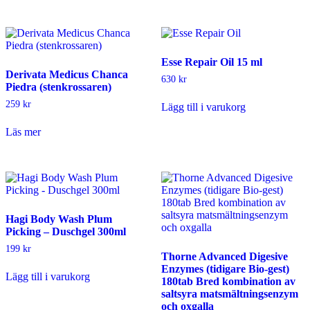
produkten
har
flera
varianter.
De
Esse Repair Oil 15 ml
olika
Derivata Medicus Chanca
alternativen
630
kr
Piedra (stenkrossaren)
kan
väljas
259
kr
Lägg till i varukorg
på
produktsidan
Läs mer
Hagi Body Wash Plum
Picking – Duschgel 300ml
199
kr
Thorne Advanced Digesive
Enzymes (tidigare Bio-gest)
Lägg till i varukorg
180tab Bred kombination av
saltsyra matsmältningsenzym
och oxgalla