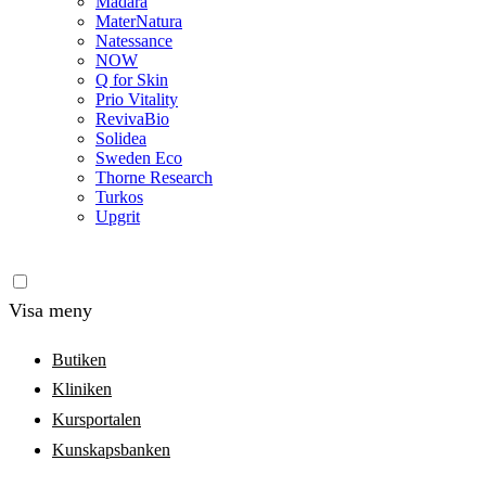
Madara
MaterNatura
Natessance
NOW
Q for Skin
Prio Vitality
RevivaBio
Solidea
Sweden Eco
Thorne Research
Turkos
Upgrit
Visa meny
Butiken
Kliniken
Kursportalen
Kunskapsbanken