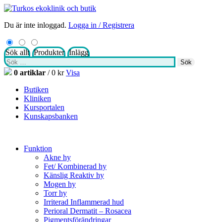
Du är inte inloggad.
Logga in / Registrera
Sök allt
Produkter
Inlägg
Sök
Sök
efter:
0 artiklar
/
0
kr
Visa
Butiken
Kliniken
Kursportalen
Kunskapsbanken
Funktion
Akne hy
Fet/ Kombinerad hy
Känslig Reaktiv hy
Mogen hy
Torr hy
Irriterad Inflammerad hud
Perioral Dermatit – Rosacea
Pigmentsförändringar