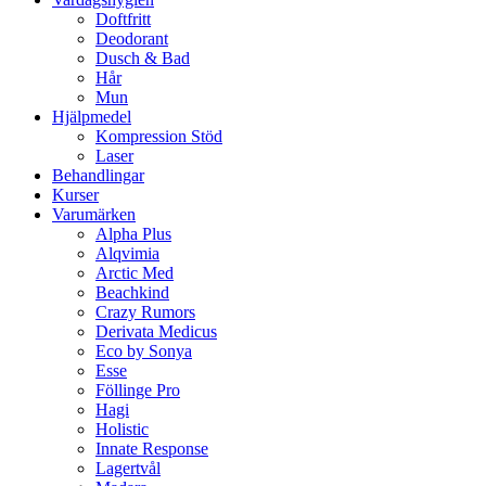
Doftfritt
Deodorant
Dusch & Bad
Hår
Mun
Hjälpmedel
Kompression Stöd
Laser
Behandlingar
Kurser
Varumärken
Alpha Plus
Alqvimia
Arctic Med
Beachkind
Crazy Rumors
Derivata Medicus
Eco by Sonya
Esse
Föllinge Pro
Hagi
Holistic
Innate Response
Lagertvål