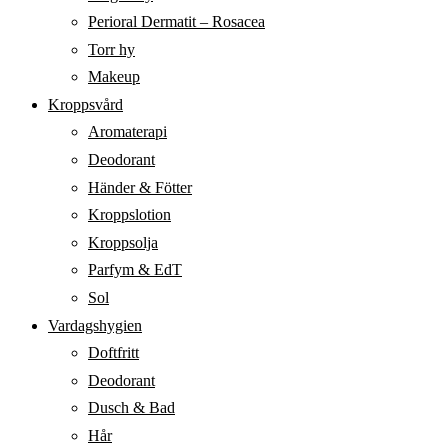
Perioral Dermatit – Rosacea
Torr hy
Makeup
Kroppsvård
Aromaterapi
Deodorant
Händer & Fötter
Kroppslotion
Kroppsolja
Parfym & EdT
Sol
Vardagshygien
Doftfritt
Deodorant
Dusch & Bad
Hår