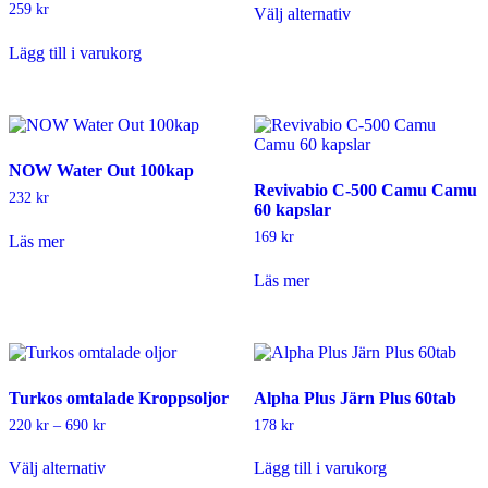
till
259
kr
Välj alternativ
här
1
produkten
595 kr
Lägg till i varukorg
har
flera
varianter.
De
olika
alternativen
NOW Water Out 100kap
kan
Revivabio C-500 Camu Camu
väljas
232
kr
60 kapslar
på
produktsidan
169
kr
Läs mer
Läs mer
Turkos omtalade Kroppsoljor
Alpha Plus Järn Plus 60tab
Prisintervall:
220
kr
–
690
kr
178
kr
220 kr
Den
till
Välj alternativ
Lägg till i varukorg
här
690 kr